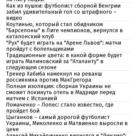
Как из пушки: футболист сборной Венгрии
забил удивительный гол со штрафного –
видео
Коутинью, который стал обидчиком
"Барселоны" в Лиге чемпионов, вернулся в
каталонский клуб
"Рух" будет играть на "Арене Львов": матчи
пройдут с болельщиками
Традиционные цвета: в какой форме будет
играть Малиновский за "Аталанту" в
следующем сезоне
Тренер Хабиба намекнул на реванш
россиянина против МакГрегора
Полная изоляция: сборная Украины не
сможет покинуть отель в Мадриде перед
матчем с Испанией
Ломаченко – Лопес: стало известно, где
пройдет бой
Цыганков – самый дорогой футболист
Украины, Миколенко и Матвиенко выросли в
цене
Алексей Михайличенко вернулся в "Динамо":