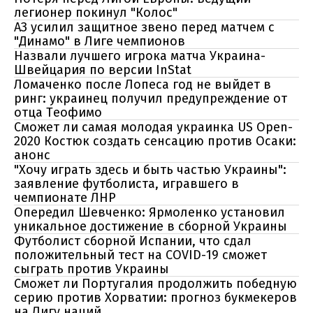
легионер покинул "Колос"
АЗ усилил защитное звено перед матчем с
"Динамо" в Лиге чемпионов
Назвали лучшего игрока матча Украина-
Швейцария по версии InStat
Ломаченко после Лопеса год не выйдет в
ринг: украинец получил предупреждение от
отца Теофимо
Сможет ли самая молодая украинка US Open-
2020 Костюк создать сенсацию против Осаки:
анонс
"Хочу играть здесь и быть частью Украины":
заявление футболиста, игравшего в
чемпионате ЛНР
Опередил Шевченко: Ярмоленко установил
уникальное достижение в сборной Украины
Футболист сборной Испании, что сдал
положительный тест на COVID-19 сможет
сыграть против Украины
Сможет ли Португалия продолжить победную
серию против Хорватии: прогноз букмекеров
на Лигу наций