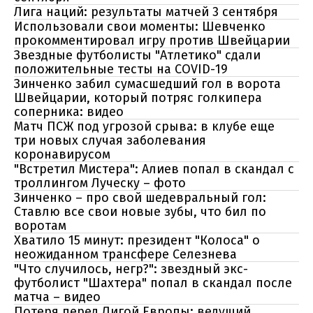
Лига наций: результаты матчей 3 сентября
Использовали свои моменты: Шевченко
прокомментировал игру против Швейцарии
Звездные футболисты "Атлетико" сдали
положительные тесты на COVID-19
Зинченко забил сумасшедший гол в ворота
Швейцарии, который потряс голкипера
соперника: видео
Матч ПСЖ под угрозой срыва: в клубе еще
три новых случая заболевания
коронавирусом
"Встретил Мистера": Алиев попал в скандал с
троллингом Луческу – фото
Зинченко – про свой шедевральный гол:
Ставлю все свои новые зубы, что бил по
воротам
Хватило 15 минут: президент "Колоса" о
неожиданном трансфере Селезнева
"Что случилось, негр?": звездный экс-
футболист "Шахтера" попал в скандал после
матча – видео
Потеря перед Лигой Европы: ведущий