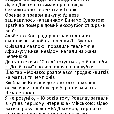
Лідер Динамо отримав пропозицію
безкоштовно переїхати в Італію
Оренда з правом викупу: Удінезе
зацікавилось нападником Динамо Супрягою
Трагічно помер відомий ексфутболіст Франк
Бер'є
Альберто Контрадор назвав головних
фаворитів велобагатоденки Ла Вуельта
Обізвали мавпою і порадили "валити" в
Африку: у Києві невідомі напали на Жана
Беленюка
День хокею: як "Сокіл" готується до боротьби
з "Донбасом" і повернення в єврокубки
Шахтар – Монако: розпочався продаж квитків
на матч Ліги чемпіонів
Від братів Кличків до золотого покоління
олімпійців: топ-боксери України за часів
Незалежності
Я не розумію, – 18 років тому Роналду загнали
в кут на першому інтерв'ю англійською: відео
Батько року: зірка НБА Драммонд героїчно
врятував сина від утоплення – відео