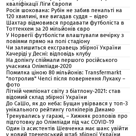
кваліфікації Ліги Європи
Росія шокована: Рубін не забив пенальті на
120 хвилині, яке вигадав суддя – відео
Шахтар відмовився продавати футболіста в
Тоттенхем за 20 мільйонів євро
У Норвегії футболісти влаштували вечірку з
повіями прямо на полі стадіону
Чи залишиться ексгравець збірної України
Хачеріді у Десні: відповідь клубу
На допінгу спіймали першого російського
учасника Олімпіади-2020
Помилка ціною 80 мільйонів: Transfermarkt
"потролив" Челсі після повернення Лукаку –
фото
Літній чемпіонат світу з біатлону-2021: став
відомий склад збірної України
До СаШо, як до неба: Бущан увірвався у топ-3
унікального рейтингу голкіперів Динамо
Тренувались у гаражі, – Хижняк розповів про
підготовку до Олімпіади під час COVID-19
Один із асистентів Шевченка має шанс увійти
у новий тренерський штаб збірної України