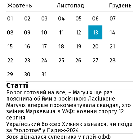
Жовтень
Листопад
Грудень
01
02
03
04
05
06
07
08
09
10
11
12
13
14
15
16
17
18
19
20
21
22
23
24
25
26
27
28
29
30
31
Статті
Ворог готовий на все, – Магучіх ще раз
пояснила обійми з росіянкою Ласіцкене
Магучіх вперше прокоментувала скандал, хто
змінив Маркевича в УАФ: новини спорту 12
серпня
Український боксер Хижняк зізнався, чи поїде
за "золотом" у Париж-2024
Зоря дізналася суперника у плей-офф