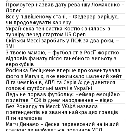
Промоутер назвав дату реваншу Ломаченко –
Лопес
Все у підвішеному стані, – Федерер вирішує,
чи продовжувати кар'єру
Українська тенісистка Костюк знялась із
турніру перед стартом US Open
Скільки Мессі заробить у ПСЖ за два роки, –
ЗМІ
З твоєю мамою, – футболіст в Росії жорстко
відповів фанату після ганебного вильоту з
єврокубків
Росіянка Лесіцкене вперше прокоментувала
фото з Магучіх, яке викликало шалений хейт
Ліга чемпіонів, АПЛ та Серія А: де дивитися
головні футбольні матчі в Україні
Ледь не порвав футболку: Неймар емоційно
привітав ПСЖ із днем народження – відео
Без Роналду та Мессі: УЄФА назвала
претендентів на звання найкращих гравців
Ліги чемпіонів
Матч Динамо – Десна перенесений на інший
стадіон: де відбудеться поєдинок УПЛ