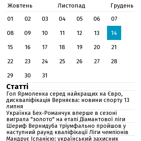
Жовтень
Листопад
Грудень
01
02
03
04
05
06
07
08
09
10
11
12
13
14
15
16
17
18
19
20
21
22
23
24
25
26
27
28
29
30
31
Статті
Гол Ярмоленка серед найкращих на Євро,
дискваліфікація Верняєва: новини спорту 13
липня
Українка Бех-Романчук вперше в сезоні
виграла "золото" на етапі Діамантової ліги
Шериф Вернидуба тріумфально пройшов у
наступний раунд кваліфікації Ліги чемпіонів
Мандрує Іспанією: український захисник