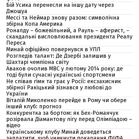
Бій Усика перенесли на іншу дату через
Джошуа
Мессі та Неймар знову разом: символічна
збірна Копа Америка
Роналду – божевільний, а Рауль – аферист, –
скандальні висловлювання президента Реалу
Переса
Минай офіційно повернувся в УПЛ
Розгледів талант: Де Дзербі залишив у
Шахтарі чемпіона світу
Аваков очолив МВС у лютому 2014 року: де
тоді були сучасні українські спортсмени
Не співав гімн та грає у Росії: ексзахисник
збірної Ракіцький зізнався у любові до
України
Віталій Миколенко перейде в Рому чи обере
інший клуб: прогноз
Конкурентка за бортом: як Бех-Романчук
розірвала Діамантову лігу перед Олімпіадою –
відео
Українському клубу Минай доведеться
заплатити, щоб уникнути покарання ФІФА