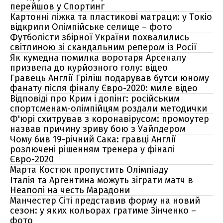
перейшов у Спортинг
Картонні ліжка та пластикові матраци: у Токіо
відкрили Олімпійське селище – фото
Футболісти збірної України похвалились
світлиною зі скандальним репером із Росії
Як кумедна помилка воротаря Арсеналу
призвела до курйозного голу: відео
Гравець Англії Гріліш подарував бутси юному
фанату після фіналу Євро-2020: миле відео
Відповіді про Крим і допінг: російським
спортсменам-олімпійцям роздали методички
Ф'юрі схитрував з коронавірусом: промоутер
назвав причину зриву бою з Уайлдером
Чому бив 19-річний Сака: гравці Англії
розлючені рішенням тренера у фіналі
Євро-2020
Марта Костюк пропустить Олімпіаду
Італія та Аргентина можуть зіграти матч в
Неаполі на честь Марадони
Манчестер Сіті представив форму на новий
сезон: у яких кольорах гратиме Зінченко –
фото