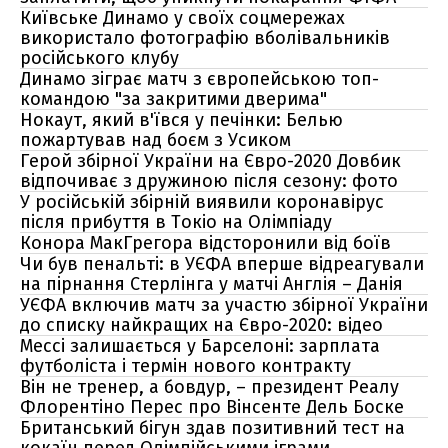
Київське Динамо у своїх соцмережах
використало фотографію вболівальників
російського клубу
Динамо зіграє матч з європейською топ-
командою "за закритими дверима"
Нокаут, який в'ївся у печінки: Белью
пожартував над боєм з Усиком
Герой збірної України на Євро-2020 Довбик
відпочиває з дружиною після сезону: фото
У російській збірній виявили коронавірус
після прибуття в Токіо на Олімпіаду
Конора МакГрегора відсторонили від боїв
Чи був пенальті: в УЄФА вперше відреагували
на пірнання Стерлінга у матчі Англія – Данія
УЄФА включив матч за участю збірної України
до списку найкращих на Євро-2020: відео
Мессі залишається у Барселоні: зарплата
футболіста і термін нового контракту
Він не тренер, а бовдур, – президент Реалу
Флорентіно Перес про Вінсенте Дель Боске
Британський бігун здав позитивний тест на