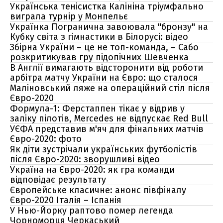
Українська тенісистка Калініна тріумфально
виграла турнір у Монпельє
Українка Погранична завоювала "бронзу" на
Кубку світа з гімнастики в Білорусі: відео
Збірна України – це не топ-команда, – Сабо
розкритикував гру підопічних Шевченка
В Англії вимагають відсторонити від роботи
арбітра матчу України на Євро: що сталося
Маліновський ляже на операційний стіл після
Євро-2020
Формула-1: Ферстаппен тікає у відрив у
заліку пілотів, Mercedes не відпускає Red Bull
УЄФА представив м'яч для фінальних матчів
Євро-2020: фото
Як діти зустрічали українських футболістів
після Євро-2020: зворушливі відео
Україна на Євро-2020: як гра команди
відповідає результату
Європейське класичне: анонс півфіналу
Євро-2020 Італія – Іспанія
У Нью-Йорку раптово помер легенда
Чорноморця Черкаський