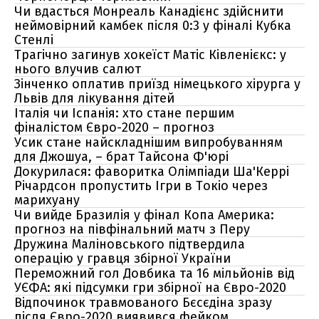
Чи вдасться Монреаль Канадієнс здійснити
неймовірний камбек після 0:3 у фіналі Кубка
Стенлі
Трагічно загинув хокеїст Матіс Ківленієкс: у
нього влучив салют
Зінченко оплатив приїзд німецького хірурга у
Львів для лікування дітей
Італія чи Іспанія: хто стане першим
фіналістом Євро-2020 – прогноз
Усик стане найскладнішим випробуванням
для Джошуа, – брат Тайсона Ф'юрі
Докурилася: фаворитка Олімпіади Ша'Керрі
Річардсон пропустить Ігри в Токіо через
марихуану
Чи вийде Бразилія у фінал Копа Америка:
прогноз на півфінальний матч з Перу
Дружина Маліновського підтвердила
операцію у гравця збірної України
Переможний гол Довбика та 16 мільйонів від
УЄФА: які підсумки гри збірної на Євро-2020
Відпочинок травмованого Бєсєдіна зразу
після Євро-2020 виявився фейком