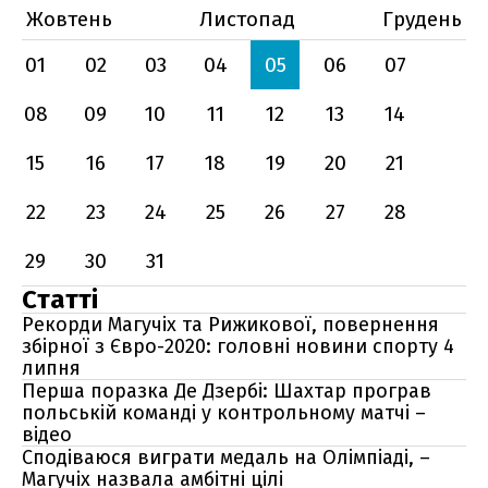
Жовтень
Листопад
Грудень
01
02
03
04
05
06
07
08
09
10
11
12
13
14
15
16
17
18
19
20
21
22
23
24
25
26
27
28
29
30
31
Статті
Рекорди Магучіх та Рижикової, повернення
збірної з Євро-2020: головні новини спорту 4
липня
Перша поразка Де Дзербі: Шахтар програв
польській команді у контрольному матчі –
відео
Сподіваюся виграти медаль на Олімпіаді, –
Магучіх назвала амбітні цілі