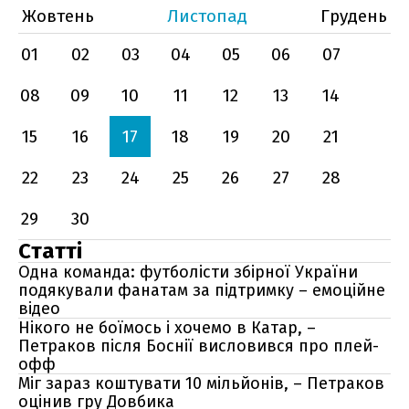
Жовтень
Листопад
Грудень
01
02
03
04
05
06
07
08
09
10
11
12
13
14
15
16
17
18
19
20
21
22
23
24
25
26
27
28
29
30
Статті
Одна команда: футболісти збірної України
подякували фанатам за підтримку – емоційне
відео
Нікого не боїмось і хочемо в Катар, –
Петраков після Боснії висловився про плей-
офф
Міг зараз коштувати 10 мільйонів, – Петраков
оцінив гру Довбика