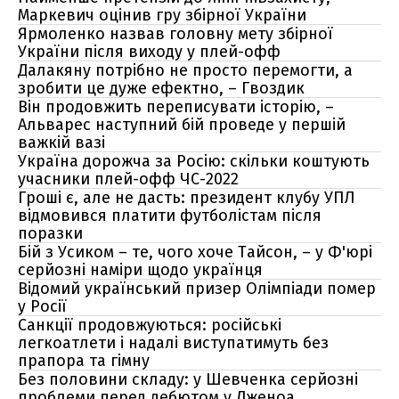
Маркевич оцінив гру збірної України
Ярмоленко назвав головну мету збірної
України після виходу у плей-офф
Далакяну потрібно не просто перемогти, а
зробити це дуже ефектно, – Гвоздик
Він продовжить переписувати історію, –
Альварес наступний бій проведе у першій
важкій вазі
Україна дорожча за Росію: скільки коштують
учасники плей-офф ЧС-2022
Гроші є, але не дасть: президент клубу УПЛ
відмовився платити футболістам після
поразки
Бій з Усиком – те, чого хоче Тайсон, – у Ф'юрі
серйозні наміри щодо українця
Відомий український призер Олімпіади помер
у Росії
Санкції продовжуються: російські
легкоатлети і надалі виступатимуть без
прапора та гімну
Без половини складу: у Шевченка серйозні
проблеми перед дебютом у Дженоа