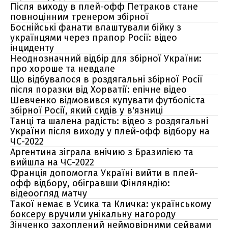
Після виходу в плей-офф Петраков стане
повноцінним тренером збірної
Боснійські фанати влаштували бійку з
українцями через прапор Росії: відео
інциденту
Неоднозначний відбір для збірної України:
про хороше та невдале
Що відбувалося в роздягальні збірної Росії
після поразки від Хорватії: епічне відео
Шевченко відмовився купувати футболіста
збірної Росії, який сидів у в'язниці
Танці та шалена радість: відео з роздягальні
України після виходу у плей-офф відбору на
ЧС-2022
Аргентина зіграла внічию з Бразилією та
вийшла на ЧС-2022
Франція допомогла Україні вийти в плей-
офф відбору, обігравши Фінляндію:
відеоогляд матчу
Такої немає в Усика та Кличка: українському
боксеру вручили унікальну нагороду
Зінченко захоплений неймовірними сейвами