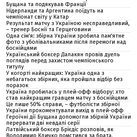
Бущана та подякував Франції
Нідерланди та Аргентина поїдуть на
чемпіонат світу у Катар
Результат матчу з Україною несправедливий,
– тренер Боснії та Герцеговини
Одна сім'я: збірна України зробила пам'ятне
фото з уболівальниками після перемоги над
боснійцями
Український боксер Далакян провів дуель
поглядів перед захистом чемпіонського
титулу
У когорті найкращих: Україна одна з
небагатьох збірних, яка пройшла відбір без
поразок
Україна пробилась у плей-офф відбору: хто
став найкращим гравцем матчу з боснійцями
Це лише 50% справи, – футболісти збірної
України прокоментували вихід в плей-офф
Героїчні дії Бущана допомогли збірній України
перервати дві невдалі серії
Латвійський боксер Брієдіс розповів, як
Володимир Кличко помстився за брата,