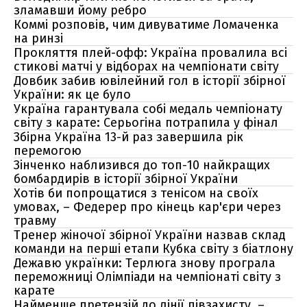
зламавши йому ребро
Коммі розповів, чим дивуватиме Ломаченка
на ринзі
Прокляття плей-офф: Україна провалила всі
стикові матчі у відборах на чемпіонати світу
Довбик забив ювілейний гол в історії збірної
України: як це було
Україна гарантувала собі медаль чемпіонату
світу з карате: Серьогіна потрапила у фінал
Збірна Україна 13-й раз завершила рік
перемогою
Зінченко наблизився до топ-10 найкращих
бомбардирів в історії збірної України
Хотів би попрощатися з тенісом на своїх
умовах, – Федерер про кінець кар'єри через
травму
Тренер жіночої збірної України назвав склад
команди на перші етапи Кубка світу з біатлону
Дежавю українки: Терлюга знову програла
переможниці Олімпіади на чемпіонаті світу з
карате
Найменше претензій до лінії півзахисту, –