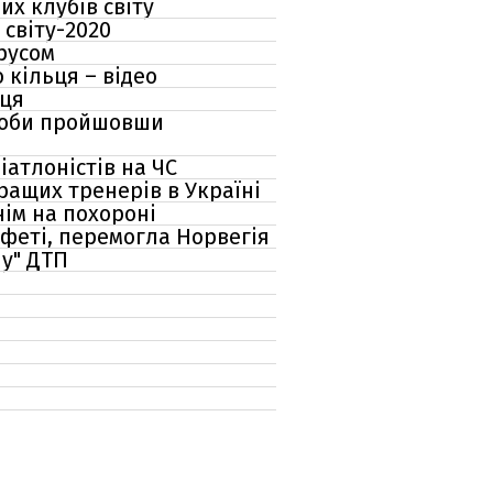
х клубів світу
 світу-2020
русом
 кільця – відео
нця
проби пройшовши
атлоністів на ЧС
ращих тренерів в Україні
нім на похороні
афеті, перемогла Норвегія
ну" ДТП