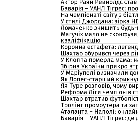
Актор Раян Рейнолдс став
Баварія – УАНЛ Тігрес: пр
На чемпіонаті світу з бі
У стилі Джордана: зірка Н
Ломаченко знищить будь-к
Магучіх мало не сконфузи
кваліфікацію
Коронна естафета: легенд
Шахтар обурився через рі
У Клоппа померла мама: на
Збірна України прикро вт
У Маріуполі визначили до
Як Лопес-старший крикнув 
Яя Туре розповів, чому ви
Реформа Ліги чемпіонів ст
Шахтар втратив футболіст
Тролінг промоутера та зап
Аталанта – Наполі: онлайн
Баварія – УАНЛ Тігрес: де