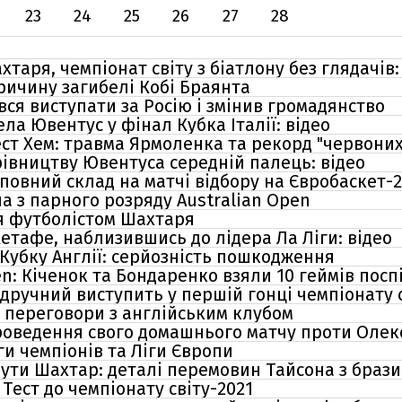
23
24
25
26
27
28
хтаря, чемпіонат світу з біатлону без глядачів
ричину загибелі Кобі Браянта
вся виступати за Росію і змінив громадянство
ела Ювентус у фінал Кубка Італії: відео
ст Хем: травма Ярмоленка та рекорд "червоних 
рівництву Ювентуса середній палець: відео
повний склад на матчі відбору на Євробаскет-
а з парного розряду Australian Open
я футболістом Шахтаря
етафе, наблизившись до лідера Ла Ліги: відео
Кубку Англії: серйозність пошкодження
en: Кіченок та Бондаренко взяли 10 геймів посп
ідручний виступить у першій гонці чемпіонату 
 переговори з англійським клубом
роведення свого домашнього матчу проти Олек
ги чемпіонів та Ліги Європи
нути Шахтар: деталі перемовин Тайсона з браз
 Тест до чемпіонату світу-2021