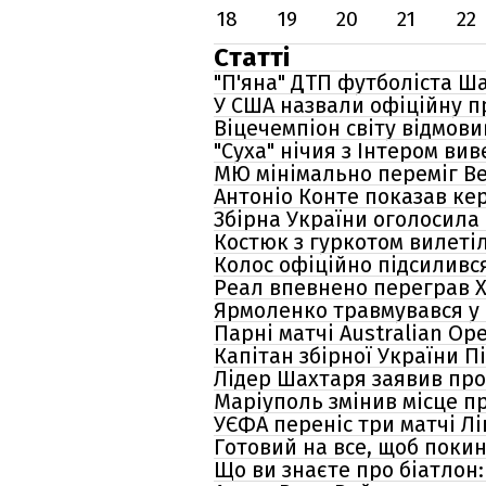
18
19
20
21
22
Статті
"П'яна" ДТП футболіста Ша
У США назвали офіційну п
Віцечемпіон світу відмови
"Суха" нічия з Інтером вив
МЮ мінімально переміг Ве
Антоніо Конте показав ке
Збірна України оголосила 
Костюк з гуркотом вилетіл
Колос офіційно підсиливс
Реал впевнено переграв Х
Ярмоленко травмувався у 
Парні матчі Australian Op
Капітан збірної України П
Лідер Шахтаря заявив про
Маріуполь змінив місце п
УЄФА переніс три матчі Лі
Готовий на все, щоб поки
Що ви знаєте про біатлон: