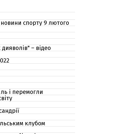
: новини спорту 9 лютого
дияволів" – відео
2022
іль і перемогли
світу
сандрії
ильським клубом