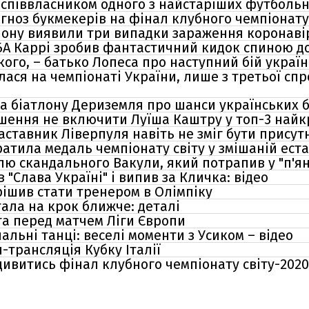
 співвласником одного з найстаріших футбольни
огноз букмекерів на фінал клубного чемпіонату
атлону виявили три випадки зараження коронаві
БА Каррі зробив фантастичний кидок спиною до
ого, – батько Лопеса про наступний бій украї
лася на чемпіонаті України, лише з третьої с
а біатлону Дериземля про шанси українських бі
шення не включити Луїша Каштру у топ-3 найк
ставник Ліверпуля навіть не зміг бути присут
ратила медаль чемпіонату світу у змішаній ест
лю скандального Вакули, який потрапив у "п'я
"Слава Україні" і випив за Кличка: відео
рішив стати тренером в Олімпіку
ала на крок ближче: деталі
а перед матчем Ліги Європи
альні танці: веселі моменти з Усиком – відео
-трансляція Кубку Італії
 дивитись фінал клубного чемпіонату світу-2020