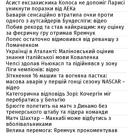
Асист ексзахисника Колоса не допоміг Ларисі
уникнути поразки від АЕКа
Баварія сенсаційно втратила очки проти
одного з аутсайдерів Бундесліги: відео
Побив рекорд та став найкращим: яку оцінку
за феєричну гру отримав Яремчук
Лопес остаточно відмовився від реваншу з
Ломаченком
Українці в Аталанті: Маліновський оцінив
знання італійської мови Коваленка
Челсі здолав Ньюкасл та підійнявся у зону
Ліги чемпіонів: відео
Зіткнення 16 машин та вогняна пастка:
масова аварія у першій гонці сезону NASCAR –
відео
Категорична відповідь Зорі: Кочергін міг
перебратись у Бельгію
Брюгге полетить на матч з Динамо без
тренерського штабу та лідера команди
Матч Шахтар – Маккабі може відбутись з
вболівальниками
Велика перемога: Яремчук прокоментував