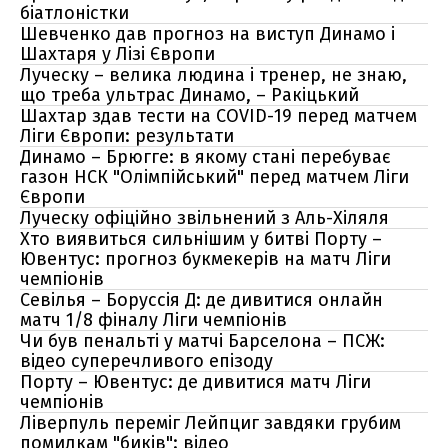
біатлоністки
Шевченко дав прогноз на виступ Динамо і
Шахтаря у Лізі Європи
Луческу – велика людина і тренер, не знаю,
що треба ультрас Динамо, – Ракіцький
Шахтар здав тести на COVID-19 перед матчем
Ліги Європи: результати
Динамо – Брюгге: в якому стані перебуває
газон НСК "Олімпійський" перед матчем Ліги
Європи
Луческу офіційно звільнений з Аль-Хіляля
Хто виявиться сильнішим у битві Порту –
Ювентус: прогноз букмекерів на матч Ліги
чемпіонів
Севілья – Боруссія Д: де дивитися онлайн
матч 1/8 фіналу Ліги чемпіонів
Чи був пенальті у матчі Барселона – ПСЖ:
відео суперечливого епізоду
Порту – Ювентус: де дивитися матч Ліги
чемпіонів
Ліверпуль переміг Лейпциг завдяки грубим
помилкам "биків": відео