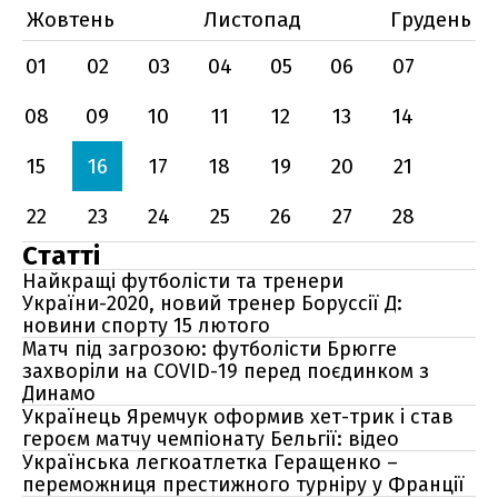
Жовтень
Листопад
Грудень
01
02
03
04
05
06
07
08
09
10
11
12
13
14
15
16
17
18
19
20
21
22
23
24
25
26
27
28
Статті
Найкращі футболісти та тренери
України-2020, новий тренер Боруссії Д:
новини спорту 15 лютого
Матч під загрозою: футболісти Брюгге
захворіли на COVID-19 перед поєдинком з
Динамо
Українець Яремчук оформив хет-трик і став
героєм матчу чемпіонату Бельгії: відео
Українська легкоатлетка Геращенко –
переможниця престижного турніру у Франції