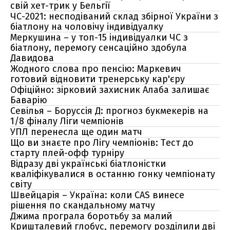
свій хет-трик у Бельгії
ЧС-2021: несподіваний склад збірної України з
біатлону на чоловічу індивідуалку
Меркушина – у топ-15 індивідуалки ЧС з
біатлону, перемогу сенсаційно здобула
Давидова
Жодного слова про пенсію: Маркевич
готовий відновити тренерську кар'єру
Офіційно: зірковий захисник Алаба залишає
Баварію
Севілья – Боруссія Д: прогноз букмекерів на
1/8 фіналу Ліги чемпіонів
УПЛ перенесла ще один матч
Що ви знаєте про Лігу чемпіонів: Тест до
старту плей-офф турніру
Відразу дві українські біатлоністки
кваліфікувалися в останню гонку чемпіонату
світу
Швейцарія – Україна: коли CAS винесе
рішення по скандальному матчу
Джима програла боротьбу за малий
Кришталевий глобус, перемогу розділили дві