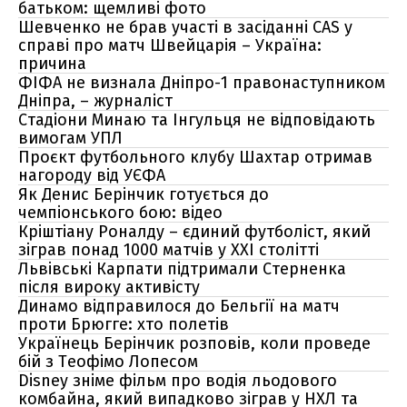
батьком: щемливі фото
Шевченко не брав участі в засіданні CAS у
справі про матч Швейцарія – Україна:
причина
ФІФА не визнала Дніпро-1 правонаступником
Дніпра, – журналіст
Стадіони Минаю та Інгульця не відповідають
вимогам УПЛ
Проєкт футбольного клубу Шахтар отримав
нагороду від УЄФА
Як Денис Берінчик готується до
чемпіонського бою: відео
Кріштіану Роналду – єдиний футболіст, який
зіграв понад 1000 матчів у XXI столітті
Львівські Карпати підтримали Стерненка
після вироку активісту
Динамо відправилося до Бельгії на матч
проти Брюгге: хто полетів
Українець Берінчик розповів, коли проведе
бій з Теофімо Лопесом
Disney зніме фільм про водія льодового
комбайна, який випадково зіграв у НХЛ та