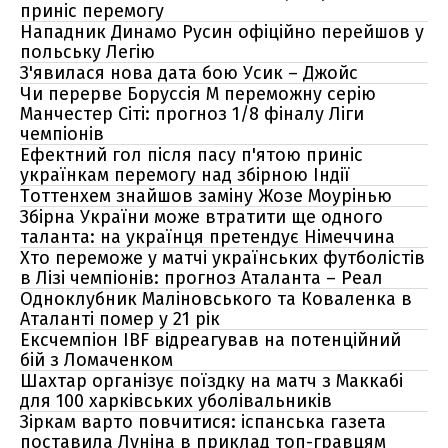
приніс перемогу
Нападник Динамо Русин офіційно перейшов у
польську Легію
З'явилася нова дата бою Усик – Джойс
Чи перерве Боруссія М переможну серію
Манчестер Сіті: прогноз 1/8 фіналу Ліги
чемпіонів
Ефектний гол після пасу п'ятою приніс
українкам перемогу над збірною Індії
Тоттенхем знайшов заміну Жозе Моурінью
Збірна України може втратити ще одного
таланта: на українця претендує Німеччина
Хто переможе у матчі українських футболістів
в Лізі чемпіонів: прогноз Аталанта – Реал
Одноклубник Маліновського та Коваленка в
Аталанті помер у 21 рік
Ексчемпіон IBF відреагував на потенційний
бій з Ломаченком
Шахтар організує поїздку на матч з Маккабі
для 100 харківських уболівальників
Зіркам варто повчитися: іспанська газета
поставила Луніна в приклад топ-гравцям