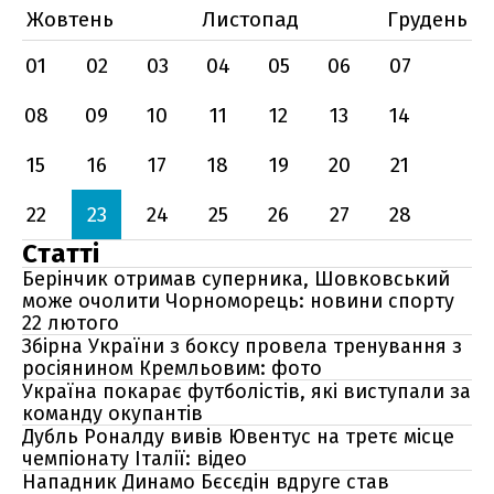
Жовтень
Листопад
Грудень
01
02
03
04
05
06
07
08
09
10
11
12
13
14
15
16
17
18
19
20
21
22
23
24
25
26
27
28
Статті
Берінчик отримав суперника, Шовковський
може очолити Чорноморець: новини спорту
22 лютого
Збірна України з боксу провела тренування з
росіянином Кремльовим: фото
Україна покарає футболістів, які виступали за
команду окупантів
Дубль Роналду вивів Ювентус на третє місце
чемпіонату Італії: відео
Нападник Динамо Бєсєдін вдруге став