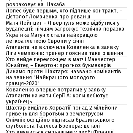
розраховує на Шахаба
Лопес буде першим, хто підпише контракт, –
дієтолог Ломаченка про реванш
Матч Лейпциг – Ліверпуль може відбутися у
Будапешті: німцям загрожує технічна поразка
Українка Магучіх стала найкращою
легкоатлеткою Європи у січні
Аталанта не включила Коваленка в заявку
Ліги чемпіонів: тренер пояснив таке рішення
Хто вийде переможцем в матчі Манчестер
Юнайтед – Евертон: прогноз букмекерів
Динамо проти Шахтаря: названо номінантів
на звання "Найкращого молодого
гравця-2020"
Коваленко вперше потрапив у заявку
Аталанти на матч Серії А: коли дебютує
українець
Шахтар виділив Хорватії понад 2 мільйони
гривень для боротьби з землетрусом
Олімпік офіційно підписав бразильського
футболіста Таллеса Бренера: деталі
Хто виявиться сильнішим у дербі Франції