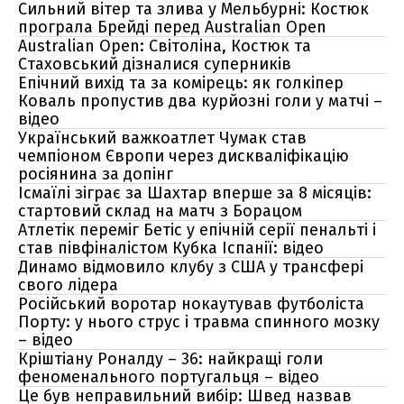
Сильний вітер та злива у Мельбурні: Костюк
програла Брейді перед Australian Open
Australian Open: Світоліна, Костюк та
Стаховський дізналися суперників
Епічний вихід та за комірець: як голкіпер
Коваль пропустив два курйозні голи у матчі –
відео
Український важкоатлет Чумак став
чемпіоном Європи через дискваліфікацію
росіянина за допінг
Ісмаїлі зіграє за Шахтар вперше за 8 місяців:
стартовий склад на матч з Борацом
Атлетік переміг Бетіс у епічній серії пенальті і
став півфіналістом Кубка Іспанії: відео
Динамо відмовило клубу з США у трансфері
свого лідера
Російський воротар нокаутував футболіста
Порту: у нього струс і травма спинного мозку
– відео
Кріштіану Роналду – 36: найкращі голи
феноменального португальця – відео
Це був неправильний вибір: Швед назвав