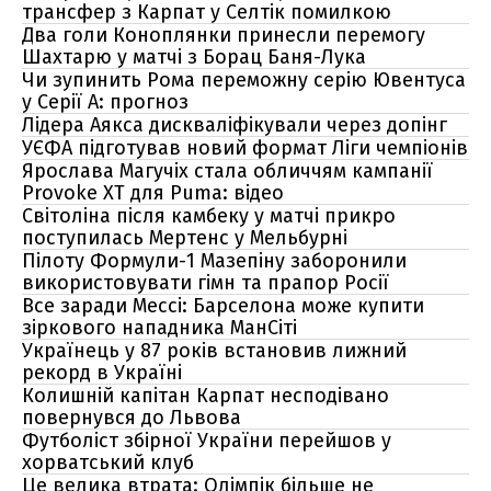
трансфер з Карпат у Селтік помилкою
Два голи Коноплянки принесли перемогу
Шахтарю у матчі з Борац Баня-Лука
Чи зупинить Рома переможну серію Ювентуса
у Серії А: прогноз
Лідера Аякса дискваліфікували через допінг
УЄФА підготував новий формат Ліги чемпіонів
Ярослава Магучіх стала обличчям кампанії
Provoke XT для Puma: відео
Світоліна після камбеку у матчі прикро
поступилась Мертенс у Мельбурні
Пілоту Формули-1 Мазепіну заборонили
використовувати гімн та прапор Росії
Все заради Мессі: Барселона може купити
зіркового нападника МанСіті
Українець у 87 років встановив лижний
рекорд в Україні
Колишній капітан Карпат несподівано
повернувся до Львова
Футболіст збірної України перейшов у
хорватський клуб
Це велика втрата: Олімпік більше не