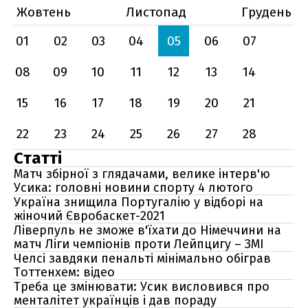
Жовтень
Листопад
Грудень
01
02
03
04
05
06
07
08
09
10
11
12
13
14
15
16
17
18
19
20
21
22
23
24
25
26
27
28
Статті
Матч збірної з глядачами, велике інтерв'ю
Усика: головні новини спорту 4 лютого
Україна знищила Португалію у відборі на
жіночий Євробаскет-2021
Ліверпуль не зможе в'їхати до Німеччини на
матч Ліги чемпіонів проти Лейпцигу – ЗМІ
Челсі завдяки пенальті мінімально обіграв
Тоттенхем: відео
Треба це змінювати: Усик висловився про
менталітет українців і дав пораду