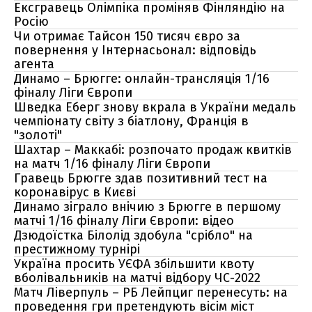
Ексгравець Олімпіка проміняв Фінляндію на
Росію
Чи отримає Тайсон 150 тисяч євро за
повернення у Інтернасьонал: відповідь
агента
Динамо – Брюгге: онлайн-трансляція 1/16
фіналу Ліги Європи
Шведка Еберг знову вкрала в України медаль
чемпіонату світу з біатлону, Франція в
"золоті"
Шахтар – Маккабі: розпочато продаж квитків
на матч 1/16 фіналу Ліги Європи
Гравець Брюгге здав позитивний тест на
коронавірус в Києві
Динамо зіграло внічию з Брюгге в першому
матчі 1/16 фіналу Ліги Європи: відео
Дзюдоїстка Білолід здобула "срібло" на
престижному турнірі
Україна просить УЄФА збільшити квоту
вболівальників на матчі відбору ЧС-2022
Матч Ліверпуль – РБ Лейпциг перенесуть: на
проведення гри претендують вісім міст