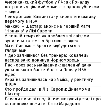
Американський футбол у ЛЧ: як Роналду
потрапив у цікавий момент з одноклубником
– відео
Лень допоміг Вашингтону вирвати важливу
перемогу в НБА
Маккабі – Шахтар: анонс на перший матч
"гірників" у Лізі Європи
У повній темряві: як проблема зі світлом
зупинила топ-матч Бразилії – відео
Матч Динамо – Брюгге відбудеться з
глядачами
Лідер залишився без тренера: Ковалець
несподівано покинув Чорноморець
Пас через весь майданчик: шалений данк
українського баскетболіста Леня у НБА –
відео
Україна залишилась на 24 місці у рейтингу
ФІФА
Хто пройде далі в Лізі Європи: Динамо чи
Шахтар
Давали пиво зі снодійним: шокуючі деталі про
останні місяці життя Дієго Марадони