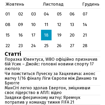
Жовтень
Листопад
Грудень
01
02
03
04
05
06
07
08
09
10
11
12
13
14
15
16
17
18
19
20
21
22
23
24
25
26
27
28
Статті
Поразка Ювентуса, WBO офіційно призначив
бій Усик – Джойс: головні новини спорту 17
лютого
Чи помститься Луческу за Хацкевича: анонс
матчу 1/16 фіналу Ліги Європи між Динамо та
Брюгге
МанСіті легко здолав Евертон, зміцнивши
своє лідерство в АПЛ: відео
Завдяки феєричному матчу: Яремчук
потрапив у команду тижня FIFA 21