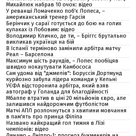
Михайлюк набрав 10 очок: відео
У реванші Ломаченко поб'є Лопеса, –
американський тренер Гарсія
Берінчик у сараї готується до бою на голих
кулаках із Лобовим: відео
Володимир Кличко, де ти, – Бріггс брутально
викликав українця на бій
В Іспанії терміново замінили арбітра матчу
Реал – Барселона
Максимум шість раундів, – Лопес пообіцяв
швидко нокаутувати Камбососа
Сам удома від "джмелів": Боруссія Дортмунд
курйозно забула лідера команди у Кельні
УЄФА відсторонила арбітра, який взяв
автограф у Голанда для благодійності
Мбаппе втратив в ціні 20 мільйонів євро, але
залишився найдорожчим футболістом
Матчі АПЛ розпочнуться з хвилини мовчання
в пам'ять про принца Філіпа
Названо найкращий гол тижня в Лізі
чемпіонів: відео
Динамо – Дніпро-1: прогноз букмекерів на