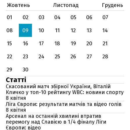
Жовтень
Листопад
Грудень
01
02
03
04
05
06
07
08
09
10
11
12
13
14
15
16
17
18
19
20
21
22
23
24
25
26
27
28
29
30
Статті
Скасований матч збірної України, Віталій
Кличко у топ-10 рейтингу WBC: новини спорту
8 квітня
Ліга Європи: результати матчів та відео голів
8 квітня
Арсенал на останній хвилині втратив
перемогу над Славією в 1/4 фіналу Ліги
Європи: відео