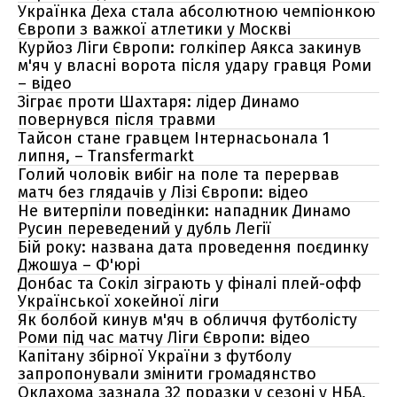
Українка Деха стала абсолютною чемпіонкою
Європи з важкої атлетики у Москві
Курйоз Ліги Європи: голкіпер Аякса закинув
м'яч у власні ворота після удару гравця Роми
– відео
Зіграє проти Шахтаря: лідер Динамо
повернувся після травми
Тайсон стане гравцем Інтернасьонала 1
липня, – Тransfermarkt
Голий чоловік вибіг на поле та перервав
матч без глядачів у Лізі Європи: відео
Не витерпіли поведінки: нападник Динамо
Русин переведений у дубль Легії
Бій року: названа дата проведення поєдинку
Джошуа – Ф'юрі
Донбас та Сокіл зіграють у фіналі плей-офф
Української хокейної ліги
Як болбой кинув м'яч в обличчя футболісту
Роми під час матчу Ліги Європи: відео
Капітану збірної України з футболу
запропонували змінити громадянство
Оклахома зазнала 32 поразки у сезоні у НБА,