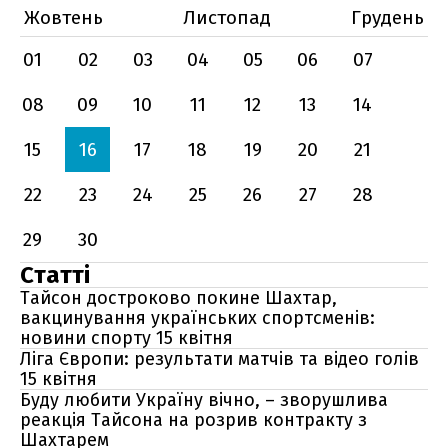
Жовтень
Листопад
Грудень
01
02
03
04
05
06
07
08
09
10
11
12
13
14
15
16
17
18
19
20
21
22
23
24
25
26
27
28
29
30
Статті
Тайсон достроково покине Шахтар,
вакцинування українських спортсменів:
новини спорту 15 квітня
Ліга Європи: результати матчів та відео голів
15 квітня
Буду любити Україну вічно, – зворушлива
реакція Тайсона на розрив контракту з
Шахтарем