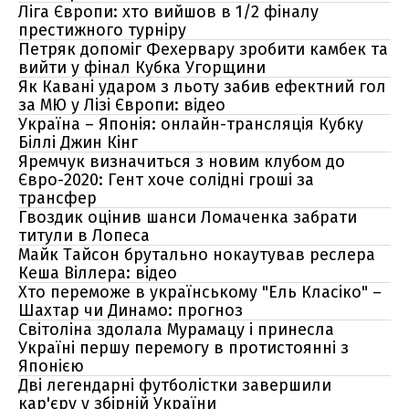
Ліга Європи: хто вийшов в 1/2 фіналу
престижного турніру
Петряк допоміг Фехервару зробити камбек та
вийти у фінал Кубка Угорщини
Як Кавані ударом з льоту забив ефектний гол
за МЮ у Лізі Європи: відео
Україна – Японія: онлайн-трансляція Кубку
Біллі Джин Кінг
Яремчук визначиться з новим клубом до
Євро-2020: Гент хоче солідні гроші за
трансфер
Гвоздик оцінив шанси Ломаченка забрати
титули в Лопеса
Майк Тайсон брутально нокаутував реслера
Кеша Віллера: відео
Хто переможе в українському "Ель Класіко" –
Шахтар чи Динамо: прогноз
Світоліна здолала Мурамацу і принесла
Україні першу перемогу в протистоянні з
Японією
Дві легендарні футболістки завершили
кар'єру у збірній України