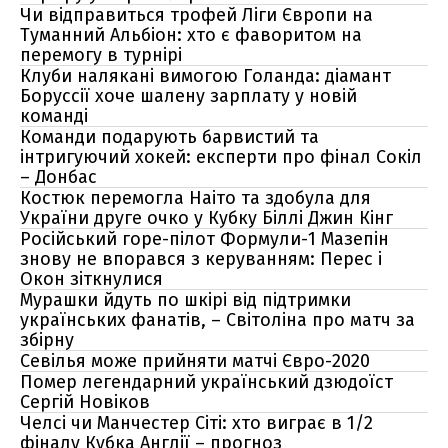
Чи відправиться трофей Ліги Європи на
Туманний Альбіон: хто є фаворитом на
перемогу в турнірі
Клуби налякані вимогою Голанда: діамант
Боруссії хоче шалену зарплату у новій
команді
Команди подарують барвистий та
інтригуючий хокей: експерти про фінал Сокіл
– Донбас
Костюк перемогла Наіто та здобула для
України друге очко у Кубку Біллі Джин Кінг
Російський горе-пілот Формули-1 Мазепін
знову не впорався з керуванням: Перес і
Окон зіткнулися
Мурашки йдуть по шкірі від підтримки
українських фанатів, – Світоліна про матч за
збірну
Севілья може прийняти матчі Євро-2020
Помер легендарний український дзюдоїст
Сергій Новіков
Челсі чи Манчестер Сіті: хто виграє в 1/2
фіналу Кубка Англії – прогноз