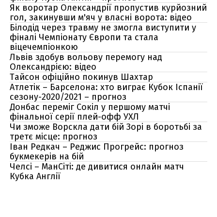
Як воротар Олександрії пропустив курйозний
гол, закинувши м'яч у власні ворота: відео
Білодід через травму не змогла виступити у
фіналі Чемпіонату Європи та стала
віцечемпіонкою
Львів здобув вольову перемогу над
Олександрією: відео
Тайсон офіційно покинув Шахтар
Атлетік – Барселона: хто виграє Кубок Іспанії
сезону-2020/2021 – прогноз
Донбас переміг Сокіл у першому матчі
фінальної серії плей-офф УХЛ
Чи зможе Ворскла дати бій Зорі в боротьбі за
третє місце: прогноз
Іван Редкач – Реджис Прогрейс: прогноз
букмекерів на бій
Челсі – МанСіті: де дивитися онлайн матч
Кубка Англії