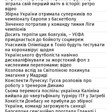
зіграла свій перший матч в історії: ретро
відео
Збірна України отримала суперників по
чемпіонату Європи з баскетболу
Зінченко потрапив у команду тижня Ліги
чемпіонів
Досить терпіти цих боягузів, – УЄФА
приєднається до бойкоту соцмереж
Учасників Олімпіади в Токіо будуть тестувати
на коронавірус щодня
Українського футболіста навічно
дискваліфікували за жорстокий фол з
численими переломами: відео
Козлова вслід за Світоліною покинула
змагання у Мадриді
Конспекти Луческу: Гусєв розповів про
роботу з тренером Динамо
Сьома перемога поспіль: українка Калініна
вийшла до чвертьфіналу турніру ITF у Загребі
Хокеїсти Донбасу не прибули до збірної
України, команді загрожують санкції
Барселона сенсаційно програла Гранаді і