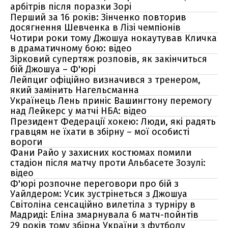
арбітрів після поразки Зорі
Перший за 16 років: Зінченко повторив
досягнення Шевченка в Лізі чемпіонів
Чотири роки тому Джошуа нокаутував Кличка
в драматичному бою: відео
Зірковий супертяж розповів, як закінчиться
бій Джошуа – Ф'юрі
Лейпциг офіційно визначився з тренером,
який замінить Нагельсманна
Українець Лень приніс Вашингтону перемогу
над Лейкерс у матчі НБА: відео
Президент Федерації хокею: Люди, які радять
гравцям не їхати в збірну – мої особисті
вороги
Фани Райо у захисних костюмах помили
стадіон після матчу проти Альбасете Зозулі:
відео
Ф'юрі розпочне переговори про бій з
Уайлдером: Усик зустрінеться з Джошуа
Світоліна сенсаційно вилетіла з турніру в
Мадриді: Еліна змарнувала 6 матч-пойнтів
29 років тому збірна України з футболу