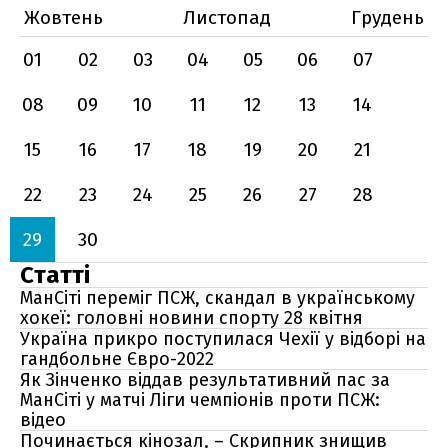
Жовтень
Листопад
Грудень
01
02
03
04
05
06
07
08
09
10
11
12
13
14
15
16
17
18
19
20
21
22
23
24
25
26
27
28
29
30
Статті
МанСіті переміг ПСЖ, скандал в українському
хокеї: головні новини спорту 28 квітня
Україна прикро поступилася Чехії у відборі на
гандбольне Євро-2022
Як Зінченко віддав результативний пас за
МанСіті у матчі Ліги чемпіонів проти ПСЖ:
відео
Починається кінозал, – Скрипник знищив