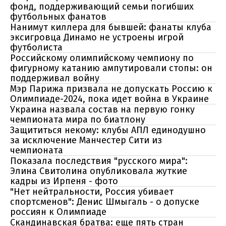
фонд, поддерживающий семьи погибших
футбольных фанатов
Нанимут киллера для бывшей: фанаты клуба
эксигровца Динамо не устроены игрой
футболиста
Российскому олимпийскому чемпиону по
фигурному катанию ампутировали стопы: он
поддерживал войну
Мэр Парижа призвала не допускать Россию к
Олимпиаде-2024, пока идет война в Украине
Украина назвала состав на первую гонку
чемпионата мира по биатлону
Защититься некому: клубы АПЛ единодушно
за исключение Манчестер Сити из
чемпионата
Показала последствия "русского мира":
Элина Свитолина опубликовала жуткие
кадры из Ирпеня - фото
"Нет нейтральности, Россия убивает
спортсменов": Денис Шмыгаль - о допуске
россиян к Олимпиаде
Скандинавская братва: еще пять стран