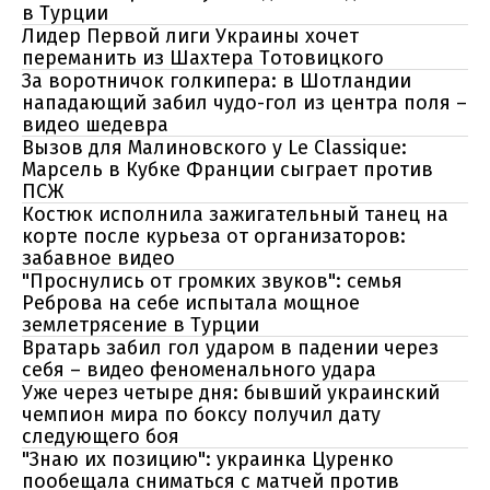
в Турции
Лидер Первой лиги Украины хочет
переманить из Шахтера Тотовицкого
За воротничок голкипера: в Шотландии
нападающий забил чудо-гол из центра поля –
видео шедевра
Вызов для Малиновского у Le Classique:
Марсель в Кубке Франции сыграет против
ПСЖ
Костюк исполнила зажигательный танец на
корте после курьеза от организаторов:
забавное видео
"Проснулись от громких звуков": семья
Реброва на себе испытала мощное
землетрясение в Турции
Вратарь забил гол ударом в падении через
себя – видео феноменального удара
Уже через четыре дня: бывший украинский
чемпион мира по боксу получил дату
следующего боя
"Знаю их позицию": украинка Цуренко
пообещала сниматься с матчей против