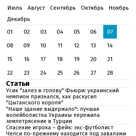
Июль
Август
Сентябрь
Октябрь
Ноябрь
Декабрь
01
02
03
04
05
06
07
08
09
10
11
12
13
14
15
16
17
18
19
20
21
22
23
24
25
26
27
28
Статьи
Усик "залез в голову" Фьюри: украинский
чемпион признался, как раскусил
"Цыганского короля"
"Наше здание выдержало": лучшая
волейболистка Украины пережила
землетрясение в Турции
Спасение игрока – фейк: экс-футболист
Челси по-прежнему находится под завалами