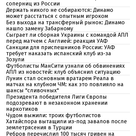
соперниц из России
Держать никого не собираются: Динамо
может расстаться с опытным игроком
Без выхода на трансферный рынок: Динамо
нашло замену Забарному
Сыграет ли сборная Украины с командой АПЛ
перед матчем с Англией: реакция УАФ
Санкции для приспешников России: УАФ
требует наказать испанский клуб из-за
Зозули
Футболисты МанСити узнали об обвинениях
АПЛ из новостей: клуб объяснил ситуацию
Лунин стал основным вратарем Реала в
матчах на клубном ЧМ: как это повлияло на
шансы "сливочных"
Президента победителя Лиги Європы
подозревают в незаконном хранении
наркотиков
Чудом выжили: троих футболистов
Хатайспора вытащили из-под завалов после
землетрясения в Турции
Ребров перечислил 100 тысяч гривен на