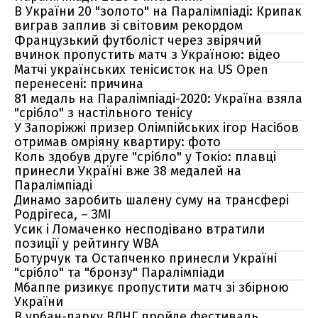
В України 20 "золото" на Паралімпіаді: Крипак
виграв заплив зі світовим рекордом
Французький футболіст через звірячий
вчинок пропустить матч з Україною: відео
Матчі українських тенісисток на US Open
перенесені: причина
81 медаль на Паралімпіаді-2020: Україна взяла
"срібло" з настільного тенісу
У Запоріжжі призер Олімпійських ігор Насібов
отримав омріяну квартиру: фото
Коль здобув друге "срібло" у Токіо: плавці
принесли Україні вже 38 медалей на
Паралімпіаді
Динамо заробить шалену суму на трансфері
Родрігеса, – ЗМІ
Усик і Ломаченко несподівано втратили
позиції у рейтингу WBA
Ботурчук та Остапченко принесли Україні
"срібло" та "бронзу" Паралімпіади
Мбаппе ризикує пропустити матч зі збірною
України
В урбан-парку ВДНГ пройде фестиваль