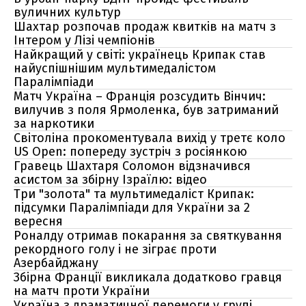
вуличних культур
Шахтар розпочав продаж квитків на матч з
Інтером у Лізі чемпіонів
Найкращий у світі: українець Крипак став
найуспішнішим мультимедалістом
Паралімпіади
Матч Україна – Франція розсудить Вінчич:
вилучив з поля Ярмоленка, був затриманий
за наркотики
Світоліна прокоментувала вихід у третє коло
US Open: попереду зустріч з росіянкою
Гравець Шахтаря Соломон відзначився
асистом за збірну Ізраїлю: відео
Три "золота" та мультимедаліст Крипак:
підсумки Паралімпіади для України за 2
вересня
Роналду отримав покарання за святкування
рекордного голу і не зіграє проти
Азербайджану
Збірна Франції викликала додатково гравця
на матч проти України
Україна з драматичної перемоги у групі