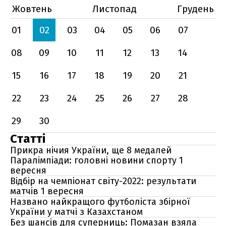
Жовтень
Листопад
Грудень
01
02
03
04
05
06
07
08
09
10
11
12
13
14
15
16
17
18
19
20
21
22
23
24
25
26
27
28
29
30
Статті
Прикра нічия України, ще 8 медалей
Паралімпіади: головні новини спорту 1
вересня
Відбір на чемпіонат світу-2022: результати
матчів 1 вересня
Названо найкращого футболіста збірної
України у матчі з Казахстаном
Без шансів для суперниць: Помазан взяла