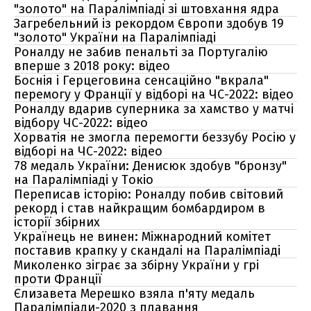
"золото" на Паралімпіаді зі штовхання ядра
Загребельний із рекордом Європи здобув 19
"золото" України на Паралімпіаді
Роналду не забив пенальті за Португалію
вперше з 2018 року: відео
Боснія і Герцеговина сенсаційно "вкрала"
перемогу у Франції у відборі на ЧС-2022: відео
Роналду вдарив суперника за хамство у матчі
відбору ЧС-2022: відео
Хорватія не змогла перемогти беззубу Росію у
відборі на ЧС-2022: відео
78 медаль України: Денисюк здобув "бронзу"
на Паралімпіаді у Токіо
Переписав історію: Роналду побив світовий
рекорд і став найкращим бомбардиром в
історії збірних
Українець не винен: Міжнародний комітет
поставив крапку у скандалі на Паралімпіаді
Миколенко зіграє за збірну України у грі
проти Франції
Єлизавета Мерешко взяла п'яту медаль
Паралімпіади-2020 з плавання