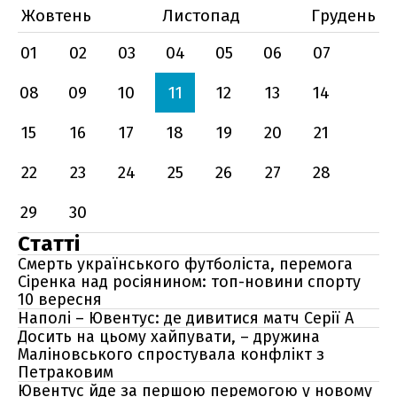
Жовтень
Листопад
Грудень
01
02
03
04
05
06
07
08
09
10
11
12
13
14
15
16
17
18
19
20
21
22
23
24
25
26
27
28
29
30
Статті
Смерть українського футболіста, перемога
Сіренка над росіянином: топ-новини спорту
10 вересня
Наполі – Ювентус: де дивитися матч Серії А
Досить на цьому хайпувати, – дружина
Маліновського спростувала конфлікт з
Петраковим
Ювентус йде за першою перемогою у новому