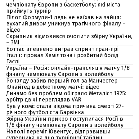
чемпіонату Європи з баскетболу: які міста
приймуть турнір
Пілот Формули-1 ледь не наїхав на зайця:
вухатий дивом уникнув трагічного фіналу –
відео
Скрипник відмовився очолити збірну України,
– ЗМІ
Боттас впевнено виграв спринт гран-прі
Італії: провал Хемілтона і розбитий болід
Гаслі
Україна – Росія: онлайн-трансляція матчу 1/8
фіналу чемпіонату Європи з волейболу
Роналду забив перший гол за Манчестер
Юнайтед в дебютному матчі: відео
Динамо без проблем обіграло Металіст 1925:
арбітр двічі переглядав VAR
Був у комі: стала відома причина смерті 27-
річного футболіста Барвінка
Збірна України прикро поступилася Росії в
1/8 фіналу чемпіонату Європи з волейболу
Наполі переміг Ювентус, відправивши
суперника на дно турнірної таблиці