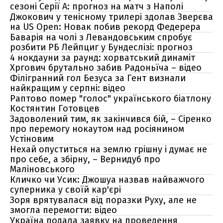
сезоні Серії А: прогноз на матч з Наполі
Джокович у тенісному трилері здолав Зверєва
на US Open: Новак побив рекорд Федерера
Баварія на чолі з Левандовським спробує
розбити РБ Лейпциг у Бундеслізі: прогноз
4 нокдауни за раунд: хорватський динаміт
Хргович брутально забив Радоньїча – відео
Філігранний гол Безуса за Гент визнали
найкращим у серпні: відео
Раптово помер "голос" українського біатлону
Костянтин Готовцев
Задоволений тим, як закінчився бій, – Сіренко
про перемогу нокаутом над росіянином
Устіновим
Нехай опуститься на землю грішну і думає не
про себе, а збірну, – Вернидуб про
Маліновського
Кличко чи Усик: Джошуа назвав найважчого
суперника у своїй кар'єрі
Зоря врятувалася від поразки Руху, але не
змогла перемогти: відео
Україна подала заявку на проведення