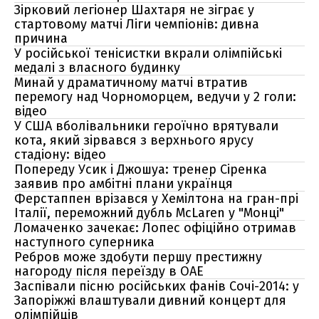
Зірковий легіонер Шахтаря не зіграє у
стартовому матчі Ліги чемпіонів: дивна
причина
У російської тенісистки вкрали олімпійські
медалі з власного будинку
Минай у драматичному матчі втратив
перемогу над Чорноморцем, ведучи у 2 голи:
відео
У США вболівальники героїчно врятували
кота, який зірвався з верхнього ярусу
стадіону: відео
Попереду Усик і Джошуа: тренер Сіренка
заявив про амбітні плани українця
Ферстаппен врізався у Хемілтона на гран-прі
Італії, переможний дубль McLaren у "Монці"
Ломаченко зачекає: Лопес офіційно отримав
наступного суперника
Ребров може здобути першу престижну
нагороду після переїзду в ОАЕ
Заспівали пісню російських фанів Сочі-2014: у
Запоріжжі влаштували дивний концерт для
олімпійців