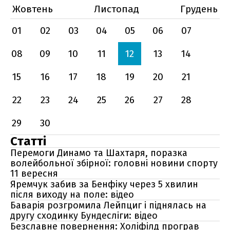
Жовтень
Листопад
Грудень
01
02
03
04
05
06
07
08
09
10
11
12
13
14
15
16
17
18
19
20
21
22
23
24
25
26
27
28
29
30
Статті
Перемоги Динамо та Шахтаря, поразка
волейбольної збірної: головні новини спорту
11 вересня
Яремчук забив за Бенфіку через 5 хвилин
після виходу на поле: відео
Баварія розгромила Лейпциг і піднялась на
другу сходинку Бундесліги: відео
Безславне повернення: Холіфілд програв