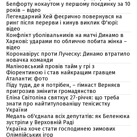
Белфорту нокаутом у першому поєдинку за 10
років – відео
Легендарний Хей феєрично повернувся на
ринг після перерви і кинув виклик Ф'юрі:
відео
Конфлікт уболівальників на матчі Динамо в
Харкові: ударами по обличчю побита жінка –
відео
Коронавірус проти Луческу: Динамо втратило
новачка команди
Маліновський провів тайм у грі з
Фіорентиною і став найкращим гравцем
Аталанти: фото
Піду туди, де я потрібен, – гімнаст Верняєв
пригрозив змінити громадянство
Еліна Світоліна святкує 27-річчя: що треба
знати про найтитулованішу тенісистку
України
Медаль об'єднала всіх депутатів: як Беленюка
зустріли у Верховній Раді
Україна хоче стати господинею зимових
Олімпійських ігор