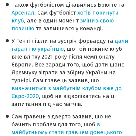
Також футболістом цікавились Брюгге та
Арсенал.
Сам футболіст
хотів покинути
клуб
, але в один момент
змінив свою
позицію
та залишився у команді.
У Генті пішли на зустріч форварду та
дали
гарантію українцю
, що той покине клуб
вже влітку 2021 року після чемпіонату
Європи. Все заради того, щоб дати шанс
Яремчуку зіграти за збірну України на
турнірі. Сам гравець заявив, що
визначиться з майбутнім клубом вже до
Євро-2020
, щоб не відволікатись на ці
запитання під час матчів.
Сам гравець відверто заявив, що не
бачить проблем для того, щоб
в
майбутньому стати гравцем донецького