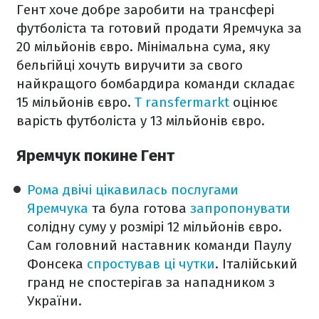
Гент хоче добре заробити на трансфері
футболіста та готовий продати Яремчука за
20 мільйонів євро. Мінімальна сума, яку
бельгійці хочуть виручити за свого
найкращого бомбардира команди складає
15 мільйонів євро.
T
ransfermarkt
оцінює
варість футболіста у 13 мільйонів євро.
Яремчук покине Гент
Рома двічі цікавилась послугами
Яремчука
та була готова
запропонувати
солідну суму у розмірі 12 мільйонів євро.
Сам головний наставник команди Паулу
Фонсека
спростував ці чутки
. Італійський
гранд не спостерігав за нападником з
України.