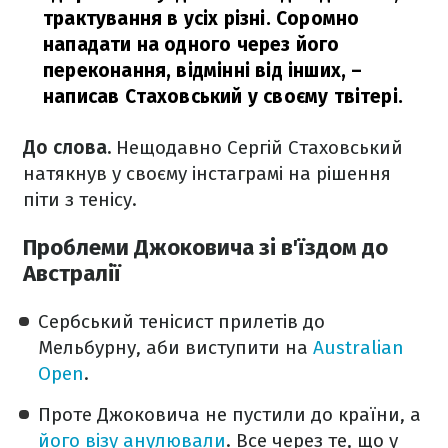
трактування в усіх різні. Соромно
нападати на одного через його
переконання, відмінні від інших,
–
написав Стаховський у своєму твітері.
До слова.
Нещодавно Сергій Стаховський
натякнув у своєму інстаграмі на рішення
піти з тенісу.
Проблеми Джоковича зі в'їздом до
Австралії
Сербський тенісист прилетів до
Мельбурну, аби виступити на
Australian
Open
.
Проте Джоковича не пустили до країни, а
його візу анулювали
. Все через те, що у