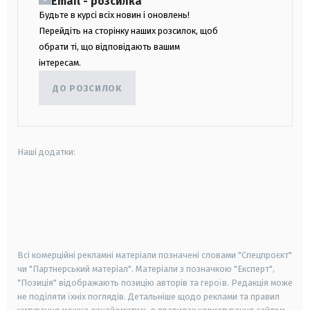
Email - розсилка
Будьте в курсі всіх новин і оновлень!
Перейдіть на сторінку наших розсилок, щоб
обрати ті, що відповідають вашим
інтересам.
ДО РОЗСИЛОК
Наші додатки:
android
apple
smart tv
samsung smart tv
Всі комерційні рекламні матеріали позначені словами "Спецпроєкт"
чи "Партнерський матеріал". Матеріали з позначкою "Експерт",
"Позиція" відображають позицію авторів та героїв. Редакція може
не поділяти їхніх поглядів. Детальніше щодо реклами та правил