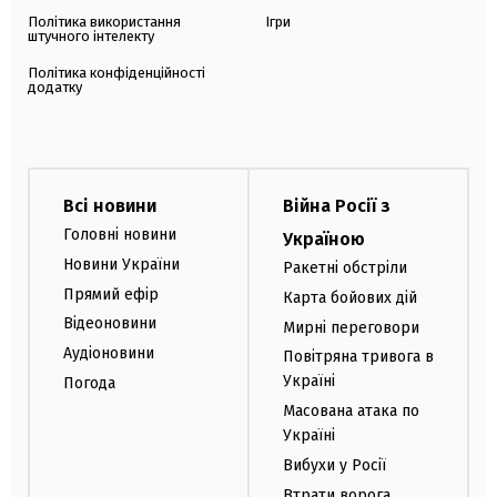
Політика використання
Ігри
штучного інтелекту
Політика конфіденційності
додатку
Всі новини
Війна Росії з
Головні новини
Україною
Новини України
Ракетні обстріли
Прямий ефір
Карта бойових дій
Відеоновини
Мирні переговори
Аудіоновини
Повітряна тривога в
Україні
Погода
Масована атака по
Україні
Вибухи у Росії
Втрати ворога