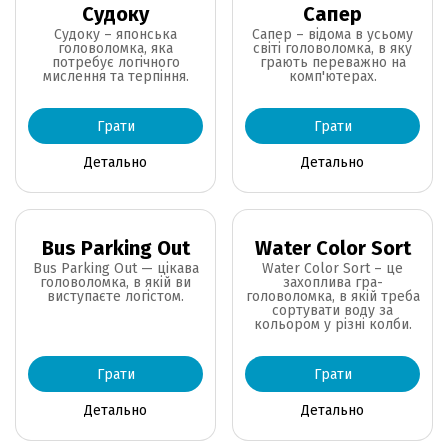
Судоку
Сапер
Судоку – японська
Сапер – відома в усьому
головоломка, яка
світі головоломка, в яку
потребує логічного
грають переважно на
мислення та терпіння.
комп'ютерах.
Грати
Грати
Детально
Детально
Bus Parking Out
Water Color Sort
Bus Parking Out — цікава
Water Color Sort – це
головоломка, в якій ви
захоплива гра-
виступаєте логістом.
головоломка, в якій треба
сортувати воду за
кольором у різні колби.
Грати
Грати
Детально
Детально