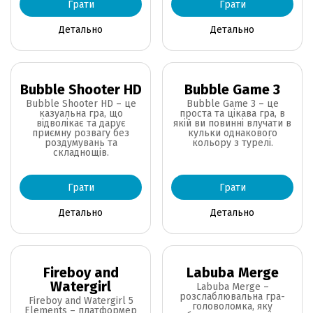
Грати
Грати
Детально
Детально
Bubble Shooter HD
Bubble Game 3
Bubble Shooter HD – це
Bubble Game 3 – це
казуальна гра, що
проста та цікава гра, в
відволікає та дарує
якій ви повинні влучати в
приємну розвагу без
кульки однакового
роздумувань та
кольору з турелі.
складнощів.
Грати
Грати
Детально
Детально
Fireboy and
Labuba Merge
Watergirl
Labuba Merge –
розслаблювальна гра-
Fireboy and Watergirl 5
головоломка, яку
Elements – платформер