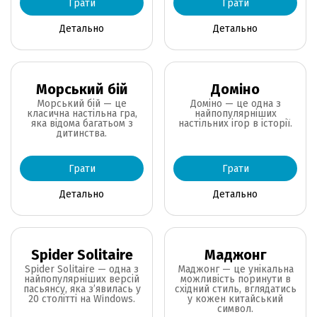
Грати
Грати
Детально
Детально
Морський бій
Доміно
Морський бій — це
Доміно — це одна з
класична настільна гра,
найпопулярніших
яка відома багатьом з
настільних ігор в історії.
дитинства.
Грати
Грати
Детально
Детально
Spider Solitaire
Маджонг
Spider Solitaire — одна з
Маджонг — це унікальна
найпопулярніших версій
можливість поринути в
пасьянсу, яка з’явилась у
східний стиль, вглядатись
20 столітті на Windows.
у кожен китайський
символ.