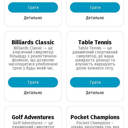
Грати
Грати
Детально
Детально
Billiards Classic
Table Tennis
Billiards Classic — це
Table Tennis — це
класичний симулятор
динамічний спортивний
більярду з реалістичною
симулятор, де ваша
фізикою, що дозволяє
швидкість реакції та
насолодитися улюбленою
влучність вирішують
грою у будь-який час.
долю кожного сету.
Грати
Грати
Детально
Детально
Golf Adventures
Pocket Champions
Golf Adventures — це
Pocket Champions –
динамічний симулятор
цікава захоплива гра, яка