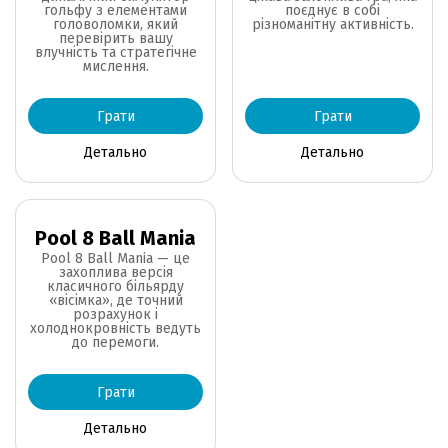
гольфу з елементами
поєднує в собі
головоломки, який
різноманітну активність.
перевірить вашу
влучність та стратегічне
мислення.
Грати
Грати
Детально
Детально
Pool 8 Ball Mania
Pool 8 Ball Mania — це
захоплива версія
класичного більярду
«вісімка», де точний
розрахунок і
холоднокровність ведуть
до перемоги.
Грати
Детально