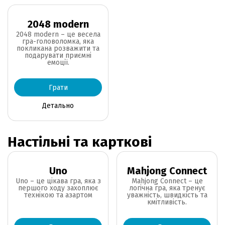
2048 modern
2048 modern – це весела
гра-головоломка, яка
покликана розважити та
подарувати приємні
емоції.
Грати
Детально
Настільні та карткові
Uno
Mahjong Connect
Uno – це цікава гра, яка з
Mahjong Connect – це
першого ходу захоплює
логічна гра, яка тренує
технікою та азартом
уважність, швидкість та
кмітливість.