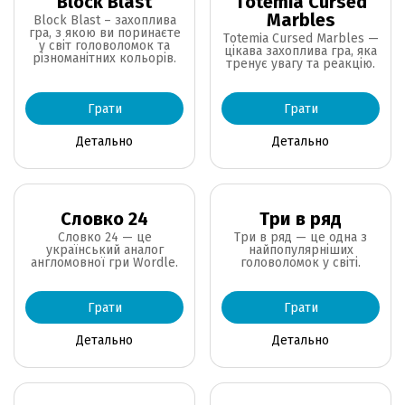
Block Blast
Totemia Cursed
Marbles
Block Blast – захоплива
гра, з якою ви поринаєте
Totemia Cursed Marbles —
у світ головоломок та
цікава захоплива гра, яка
різноманітних кольорів.
тренує увагу та реакцію.
Грати
Грати
Детально
Детально
Словко 24
Три в ряд
Словко 24 — це
Три в ряд — це одна з
український аналог
найпопулярніших
англомовної гри Wordle.
головоломок у світі.
Грати
Грати
Детально
Детально