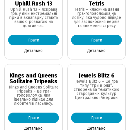
Uphill Rush 13
Tetris
Uphill Rush 13 – яскрава
Tetris – класична давня
гра, у якій екстремальні
гра-головоломка на
гірки в аквапарку стають
логіку, яка чудово підійде
вашою розвагою на
для заспокоєння нервів
довгий час.
та зниження стресу
Грати
Грати
Детально
Детально
Kings and Queens
Jewels Blitz 6
Solitaire Tripeaks
Jewels Blitz 6 – це гра
типу “три в ряд”,
Kings and Queens Solitaire
створена за тематикою
Tripeaks – це гра-
стародавніх культур
головоломка, яка
Центральної Америки.
ідеально підійде для
любителів пасьянсу.
Грати
Грати
Детально
Детально