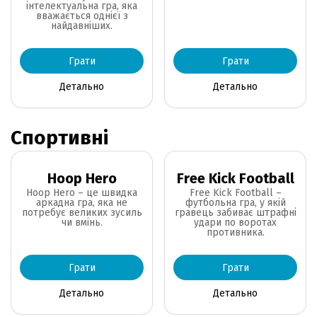
інтелектуальна гра, яка
вважається однієї з
найдавніших.
Грати
Грати
Детально
Детально
Спортивні
Hoop Hero
Free Kick Football
Hoop Hero – це швидка
Free Kick Football –
аркадна гра, яка не
футбольна гра, у якій
потребує великих зусиль
гравець забиває штрафні
чи вмінь.
удари по воротах
противника.
Грати
Грати
Детально
Детально