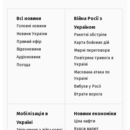
грати у ті, що на межі розваг та користі.
Зокрема, є дуже потрібна та розвивальна
Всі новини
Війна Росії з
забавка українською мовою, яка виникла після
Головні новини
Україною
широкої популярності американської Wordle.
Новини України
Ракетні обстріли
Також трапляються головоломки, в яких треба
Прямий ефір
Карта бойових дій
відкрити всі клітинки на панелі, крім
Відеоновини
Мирні переговори
замінованих. Є й цікаві варіанти про іншу
Аудіоновини
Повітряна тривога в
цивілізацію та логічне розставляння цифр.
Україні
Погода
Масована атака по
Які спортивні ігри є на 24
Україні
Каналі
Вибухи у Росії
Втрати ворога
Серед спортивних багато аркадних. Зокрема, в
одній тренуєте чемпіона та берете з ним участь
в змаганнях, в іншій - закидаєте м’яч в кільце
Мобілізація в
Новини економіки
на баскетболі. В третіх – граєте у футбол,
Ціна нафти
Україні
забиваючи пенальті чи штрафні удари.
Курси валют
Звільнення з військової