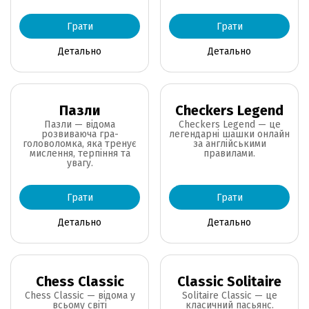
Грати
Грати
Детально
Детально
Пазли
Checkers Legend
Пазли — відома
Checkers Legend — це
розвиваюча гра-
легендарні шашки онлайн
головоломка, яка тренує
за англійськими
мислення, терпіння та
правилами.
увагу.
Грати
Грати
Детально
Детально
Chess Classic
Classic Solitaire
Chess Classic — відома у
Solitaire Classic — це
всьому світі
класичний пасьянс.