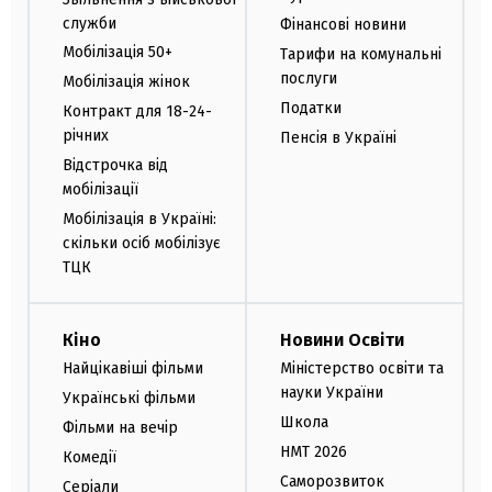
служби
Фінансові новини
Та яку б розвагу ви не обрали, вона буде
Мобілізація 50+
Тарифи на комунальні
корисною для когнітивних здібностей, уваги,
послуги
Мобілізація жінок
логіки чи психологічного відновлення. Тож ігри
Податки
Контракт для 18-24-
онлайн - це чудова можливість прокачати
річних
Пенсія в Україні
мозок та відпочити.
Відстрочка від
мобілізації
Мобілізація в Україні:
скільки осіб мобілізує
ТЦК
Кіно
Новини Освіти
Найцікавіші фільми
Міністерство освіти та
науки України
Українські фільми
Школа
Фільми на вечір
НМТ 2026
Комедії
Саморозвиток
Серіали