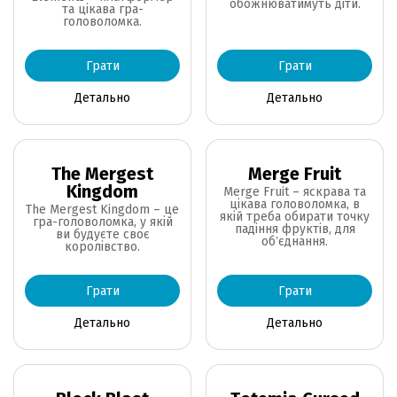
обожнюватимуть діти.
та цікава гра-
головоломка.
Грати
Грати
Детально
Детально
The Mergest
Merge Fruit
Kingdom
Merge Fruit – яскрава та
цікава головоломка, в
The Mergest Kingdom – це
якій треба обирати точку
гра-головоломка, у якій
падіння фруктів, для
ви будуєте своє
обʼєднання.
королівство.
Грати
Грати
Детально
Детально