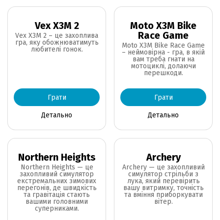
Vex X3M 2
Moto X3M Bike
Race Game
Vex X3M 2 – це захоплива
гра, яку обожнюватимуть
Moto X3M Bike Race Game
любителі гонок.
– неймовірна - гра, в якій
вам треба гнати на
мотоциклі, долаючи
перешкоди.
Грати
Грати
Детально
Детально
Northern Heights
Archery
Northern Heights — це
Archery — це захопливий
захопливий симулятор
симулятор стрільби з
екстремальних зимових
лука, який перевірить
перегонів, де швидкість
вашу витримку, точність
та гравітація стають
та вміння приборкувати
вашими головними
вітер.
суперниками.