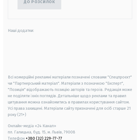
ДО РОЗСИЛОК
Наші додатки:
android
apple
smart tv
samsung smart tv
Всі комерційні рекламні матеріали позначені словами "Спецпроєкт"
чи "Партнерський матеріал". Матеріали з позначкою "Експерт",
"Позиція" відображають позицію авторів та героїв. Редакція може
не поділяти їхніх поглядів. Детальніше щодо реклами та правил
цитування можна ознайомитись в правилах користування сайтом.
Усі права захищені.
Матеріали сайту призначені для осіб старше
21
року (21+)
Онлайн-медіа «24 Канал»
пл. Галицька, буд. 15, м. Львів, 79008
Телефон
+380 (32) 229-77-77