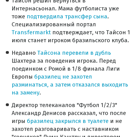
Тайсон решил вернуться в
Интернасьонал. Мама футболиста уже
тоже
подтвердила трансфер сына
.
Специализированный портал
Тransfermarkt
подтверждает, что Тайсон 1
июля станет игроком бразильского клуба.
Недавно
Тайсона перевели в дубль
Шахтера за поведения игрока. Перед
поединком с Ромой в 1/8 финала Лиги
Европы
бразилец не захотел
разминаться, а затем отказался выходить
на замену
.
Директор телеканалов "Футбол 1/2/3"
Александр Денисов рассказал, что после
игры
бразилец закрылся в туалете
и не
захотел разговаривать с наставником
"горняков" Луиш Каштру и директором