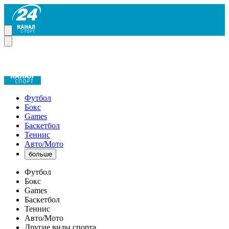
Футбол
Бокс
Games
Баскетбол
Теннис
Авто/Мото
больше
Футбол
Бокс
Games
Баскетбол
Теннис
Авто/Мото
Другие виды спорта