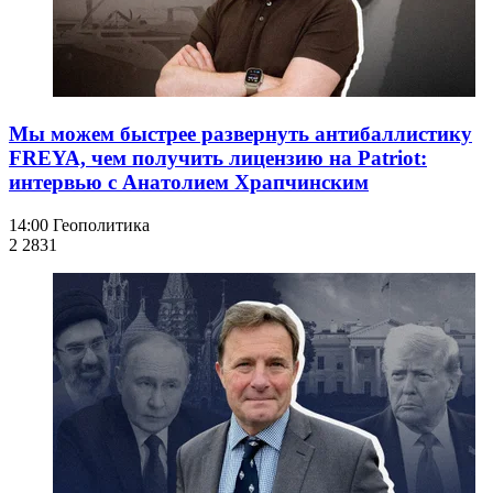
Мы можем быстрее развернуть антибаллистику
FREYA, чем получить лицензию на Patriot:
интервью с Анатолием Храпчинским
14:00
Геополитика
2 283
1