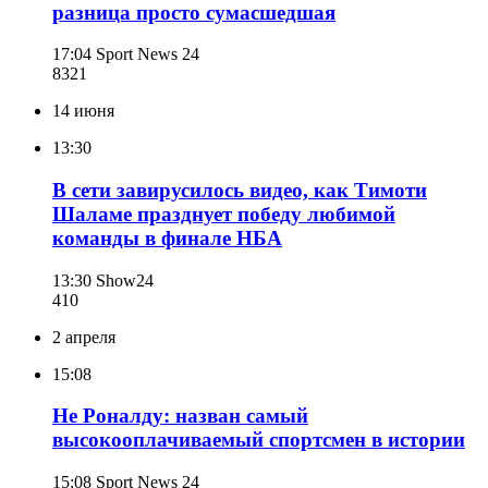
разница просто сумасшедшая
17:04
Sport News 24
832
1
14 июня
13:30
В сети завирусилось видео, как Тимоти
Шаламе празднует победу любимой
команды в финале НБА
13:30
Show24
410
2 апреля
15:08
Не Роналду: назван самый
высокооплачиваемый спортсмен в истории
15:08
Sport News 24