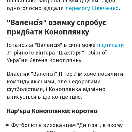
бразилійка забрала тільки другий. Судді
одноголосно віддали
перемогу Шевченко
.
"Валенсія" взимку спробує
придбати Коноплянку
Іспанська "Валенсія" в січні може
підписати
31-річного вінгера "Шахтаря" і збірної
України Євгена Коноплянку.
Власник "Валенсії" Пітер Лім хоче посилити
команду якісними, але недорогими
футболістами, і Коноплянка відмінно
вписується в цю концепцію.
Кар'єра Коноплянки: коротко
Футболіст є вихованцем "Дніпра", в якому