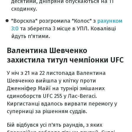
десятими, дніпряни опускаються на 11
сходинку.
"Ворскла" розгромила "Колос" з
рахунком
3:0
та зберегла 3 місце в УПЛ. Ковалівці
йдуть п'ятими.
Валентина Шевченко
захистила титул чемпіонки UFC
У ніч з 21 на 22 листопада Валентина
Шевченко вийшла у клітку проти
Дженніфер Майї на турнірі змішаних
єдиноборств UFC 255 у Лас-Вегасі.
Киргистанці вдалось вирвати перемогу у
суперниці за рішенням суддів.
Бій відбувся усі п'ять раундів, з яких