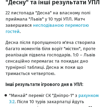
"Десну" та інші результати УПЛ
22 листопада "Десна" на власному полі
приймала "Львів" у 10 турі УПЛ. Матч
завершився
несподіваною перемогою
гостей
.
Десна після пропущеного м'яча створила
багато моментів біля воріт "містян", проте
реалізація підвела господарів. 1:0 – Львів
сенсаційно перемагає та покидає дно
турнірної таблиці. Десна ж поки що
тримається четвертою.
Інші результати ігрового дня в УПЛ:
"Минай" переміг СК "Дніпро-1" з
рахунком
3:2
. Після 10 турів закарпатці йдуть