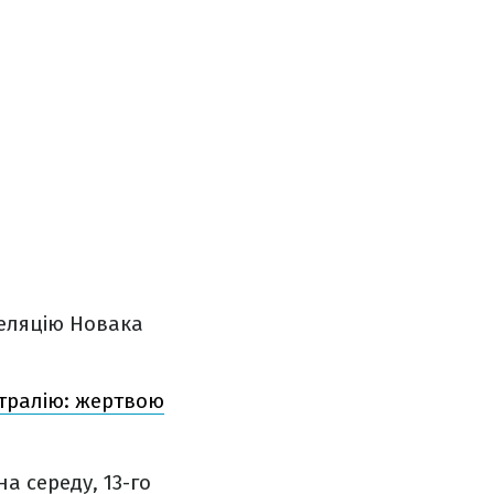
пеляцію Новака
стралію: жертвою
а середу, 13-го