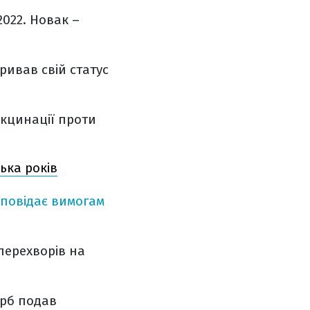
2022. Новак –
ривав свій статус
кцинації проти
ька років
дповідає вимогам
перехворів на
ерб подав