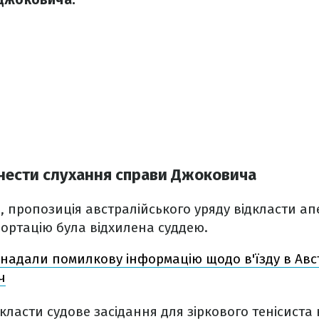
енести слухання справи Джоковича
C
, пропозиція австралійського уряду відкласти а
ортацію була відхилена суддею.
 надали помилкову інформацію щодо в'їзду в Ав
ч
ласти судове засідання для зіркового тенісиста н