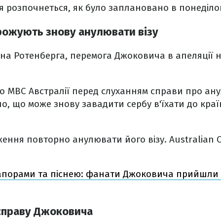
ня розпочнеться, як було заплановано в понеділо
ожують знову анулювати візу
на Ротенберга, перемога Джоковича в апеляції н
о МВС Австралії перед слуханням справи про ан
, що може знову завадити сербу в'їхати до краї
ння повторно анулювати його візу. Australian 
апорами та піснею: фанати Джоковича прийшли
справу Джоковича