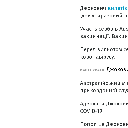
Джокович
вилетів
дев'ятиразовий п
Участь серба в Aus
вакцинації. Вакци
Перед вильотом с
коронавірусу.
Джокови
ВАРТЕ УВАГИ
Австралійський мі
прикордонної служ
Адвокати Джокович
COVID-19.
Попри це Джоков