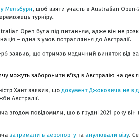
 у Мельбурн
, щоб взяти участь в Australian Open-
ереможець турніру.
tralian Open була під питанням, адже він не розк
нація – одна з умов потрапляння до Австралії.
ерб заявив, що отримав медичний виняток від ва
чу можуть заборонити в'їзд в Австралію на декіл
ністр Хант заявив, що
документ Джоковича не ві
би Австралії.
а згодом повідомили, що в грудні 2021 року він 
ича
затримали в аеропорту
та
анулювали візу
. С