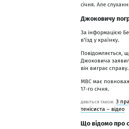
січня. Але слухан
Джоковичу погр
За інформацією Бе
в'їзд у країнку.
Повідомляється, щ
Джоковича заявило
він виграє справу.
МВС має повноваже
17-го січня.
З пр
ДИВІТЬСЯ ТАКОЖ
тенісиста – відео
Що відомо про 