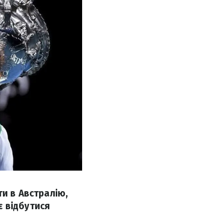
ти в Австралію,
є відбутися