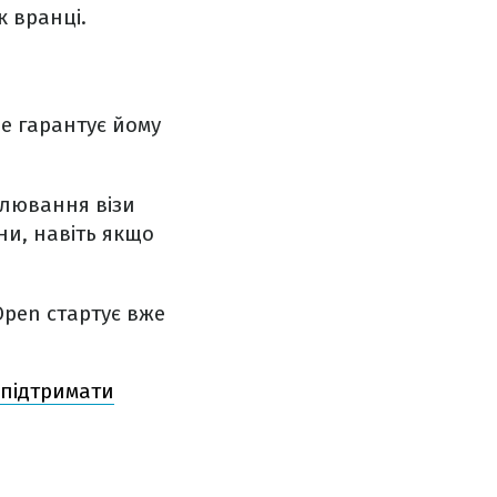
к вранці.
е гарантує йому
улювання візи
ни, навіть якщо
Open стартує вже
 підтримати