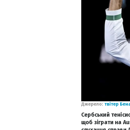
Джерело:
твітер Бен
Сербський теніси
щоб зіграти на Au
слухання справи