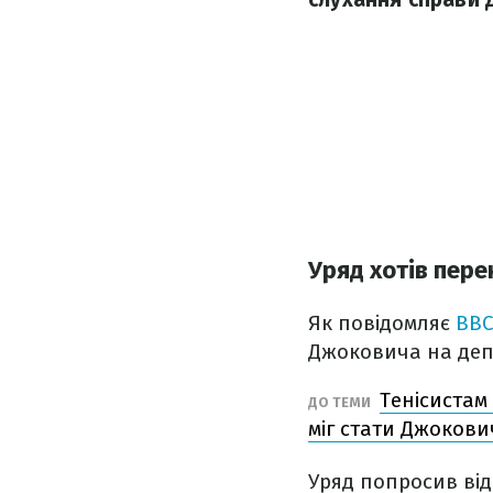
Уряд хотів пер
Як повідомляє
BB
Джоковича на деп
Тенісистам
ДО ТЕМИ
міг стати Джокови
Уряд попросив відк