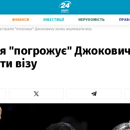
ФІНАНСИ
ІНВЕСТИЦІЇ
НЕРУХОМІСТЬ
ПРАВ
встралія "погрожує" Джоковичу знову анулювати візу
ія "погрожує" Джокович
ти візу