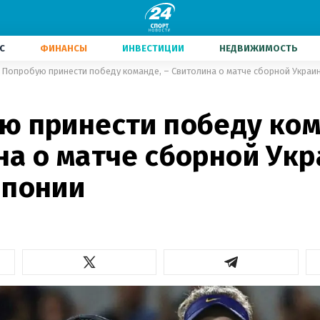
С
ФИНАНСЫ
ИНВЕСТИЦИИ
НЕДВИЖИМОСТЬ
Попробую принести победу команде, – Свитолина о матче сборной Украи
ю принести победу ком
на о матче сборной Ук
Японии