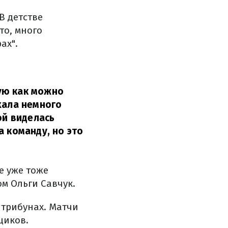
В детстве
то, много
ах".
ую как можно
хала немного
ой виделась
а команду, но это
е уже тоже
м Ольги Савчук.
 трибунах. Матчи
щиков.