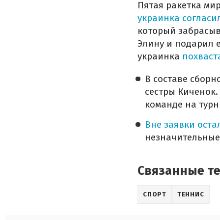
Пятая ракетка ми
украинка согласи
который забрасыв
Элину и подарил 
украинка
похваст
В составе сбор
сестры Киченок
команде на турн
Вне заявки оста
незначительные
Связанные т
СПОРТ
ТЕННИС