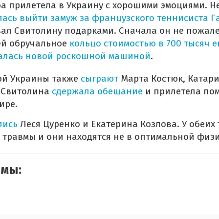
ра прилетела в Украину с хорошими эмоциями. Н
лась выйти замуж за французского теннисиста 
ал Свитолину подарками. Сначала он не пожале
ей обручальное
кольцо стоимостью в 700 тысяч е
алась новой роскошной машиной
.
ной Украины также
сыграют
Марта Костюк, Катари
. Свитолина
сдержала обещание
и прилетела пом
ире.
лись
Леся Цуренко и Екатерина Козлова. У обеих 
 травмы и они находятся не в оптимальной физ
емы: