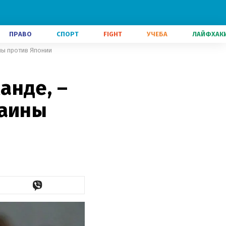
ПРАВО
СПОРТ
FIGHT
УЧЕБА
ЛАЙФХАК
ны против Японии
анде, –
раины