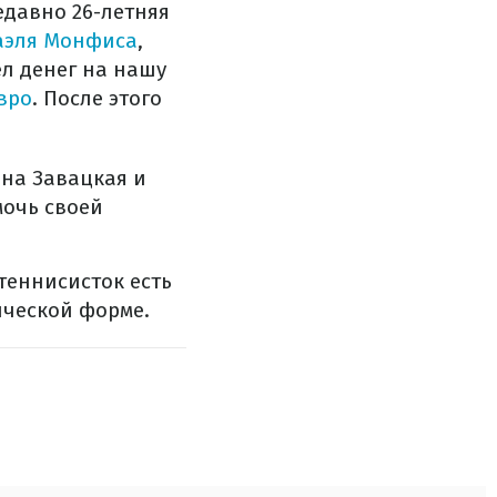
едавно 26-летняя
Гаэля Монфиса
,
л денег на нашу
вро
. После этого
на Завацкая и
очь своей
теннисисток есть
ической форме.