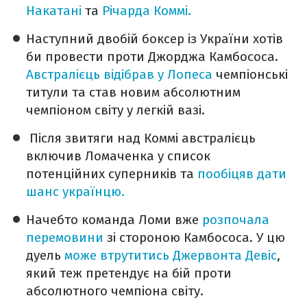
Накатані
та
Річарда Коммі.
Наступний двобій боксер із України хотів
би провести проти Джорджа Камбососа.
Австралієць відібрав у Лопеса
чемпіонські
титули та став новим абсолютним
чемпіоном світу у легкій вазі.
Після звитяги над Коммі австралієць
включив Ломаченка у список
потенційних суперників та
пообіцяв дати
шанс українцю.
Начебто команда Ломи вже
розпочала
перемовини
зі стороною Камбососа. У цю
дуель
може втрутитись Джервонта Девіс
,
який теж претендує на бій проти
абсолютного чемпіона світу.