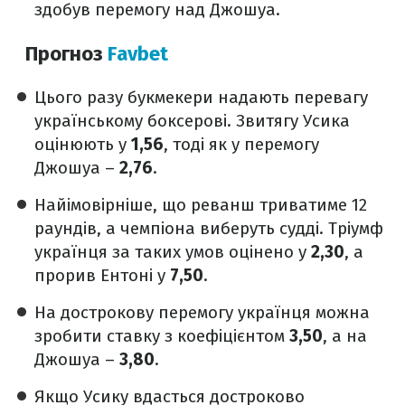
здобув перемогу над Джошуа.
Прогноз
Favbet
Цього разу букмекери надають перевагу
українському боксерові. Звитягу Усика
оцінюють у
1,56
, тоді як у перемогу
Джошуа –
2,76
.
Найімовірніше, що реванш триватиме 12
раундів, а чемпіона виберуть судді. Тріумф
українця за таких умов оцінено у
2,30
, а
прорив Ентоні у
7,50
.
На дострокову перемогу українця можна
зробити ставку з коефіцієнтом
3,50
, а на
Джошуа –
3,80
.
Якщо Усику вдасться достроково