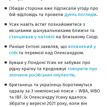
Обидві сторони вже підписали угоду про
бій-відповідь та провели
дуель поглядів
.
Усик навіть встиг познайомитися з
місцевими шанувальниками ближче та
станцював у натовпі
на Близькому Сході.
Раніше Ентоні заявляв, що
впевнений у
собі
та перемозі над Олександром.
Бувши у Лондоні Усик не забуває про
рідну країну та продовжує
говорити про
злочини російських окупантів
.
Британець та українець боротимуться
одразу за 3 чемпіонські пояси – WBA, WBO
та IBF. Їх Олександру Усику вдалось
зібрати у вересні 2021 року, коли він