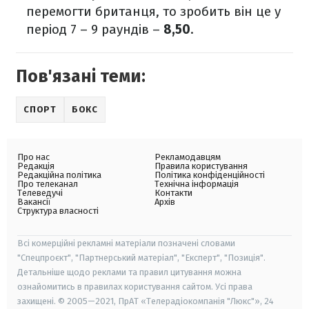
перемогти британця, то зробить він це у
період 7 – 9 раундів –
8,50
.
Пов'язані теми:
СПОРТ
БОКС
Про нас
Рекламодавцям
Редакція
Правила користування
Редакційна політика
Політика конфіденційності
Про телеканал
Технічна інформація
Телеведучі
Контакти
Вакансії
Архів
Структура власності
Всі комерційні рекламні матеріали позначені словами
"Спецпроєкт", "Партнерський матеріал", "Експерт", "Позиція".
Детальніше щодо реклами та правил цитування можна
ознайомитись в правилах користування сайтом. Усі права
захищені. © 2005—2021, ПрАТ «Телерадіокомпанія "Люкс"», 24