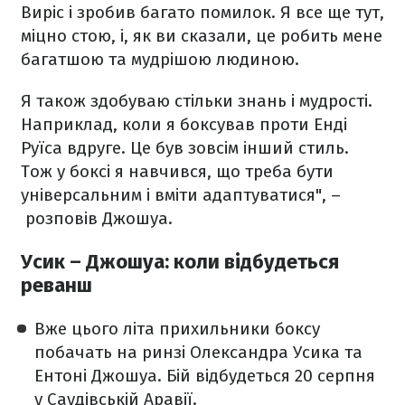
Виріс і зробив багато помилок. Я все ще тут,
міцно стою, і, як ви сказали, це робить мене
багатшою та мудрішою людиною.
Я також здобуваю стільки знань і мудрості.
Наприклад, коли я боксував проти Енді
Руїса вдруге. Це був зовсім інший стиль.
Тож у боксі я навчився, що треба бути
універсальним і вміти адаптуватися", –
розповів Джошуа.
Усик – Джошуа: коли відбудеться
реванш
Вже цього літа прихильники боксу
побачать на ринзі Олександра Усика та
Ентоні Джошуа. Бій відбудеться 20 серпня
у Саудівській Аравії.