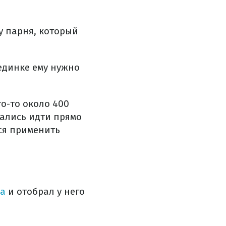
у парня, который
единке ему нужно
то-то около 400
тались идти прямо
ся применить
ра
и отобрал у него