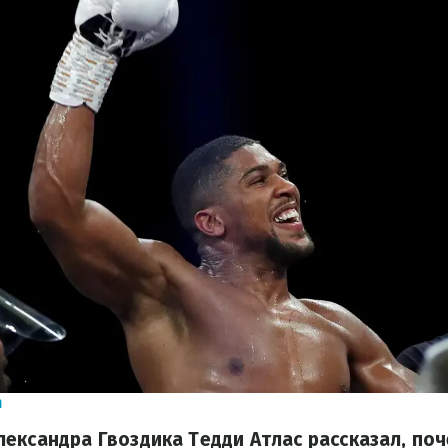
m
ександра Гвоздика Тедди Атлас рассказал, по