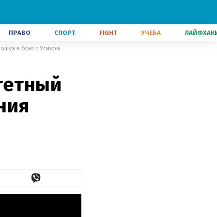
ПРАВО
СПОРТ
FIGHT
УЧЕБА
ЛАЙФХАК
ошуа в бою с Усиком
тетный
ния