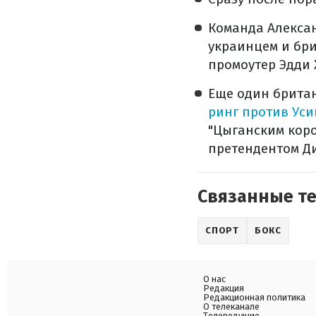
Команда Алексан
украинцем и бри
промоутер Эдди 
Еще один британ
ринг против Уси
"Цыганским кор
претендентом Д
Связанные т
СПОРТ
БОКС
О нас
Редакция
Редакционная политика
О телеканале
Телеведущие