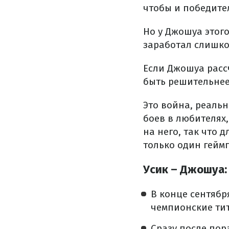
чтобы и победите
Но у Джошуа этог
заработал слишком
Если Джошуа расс
быть решительнее.
Это война, реальн
боев в любителях,
на него, так что
только один гейм
Усик – Джошуа:
В конце сентябр
чемпионские ти
Сразу после по