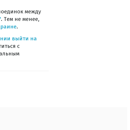
поединок между
"
. Тем не менее,
краине
.
нии выйти на
титься с
иальным