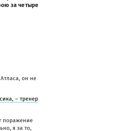
 бою за четыре
Атласа, он не
сика, – тренер
ит поражение
о, я за то,