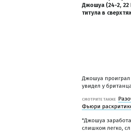
Джошуа (24-2, 22 
титула в сверхтя
Джошуа проиграл У
увидел у британц
Разо
СМОТРИТЕ ТАКЖЕ
Фьюри раскритико
"Джошуа заработа
слишком легко, с