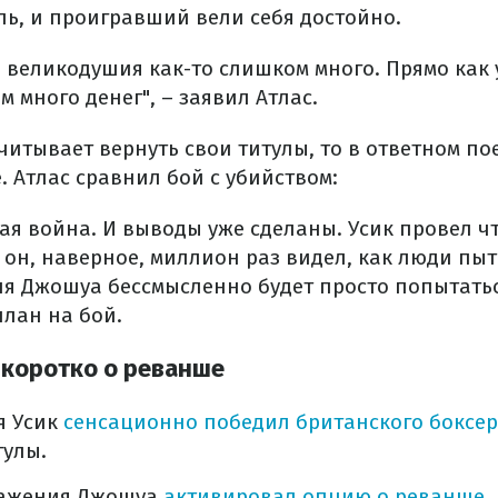
ль, и проигравший вели себя достойно.
о великодушия как-то слишком много. Прямо как 
 много денег", – заявил Атлас.
читывает вернуть свои титулы, то в ответном по
 Атлас сравнил бой с убийством:
ая война. И выводы уже сделаны. Усик провел ч
 он, наверное, миллион раз видел, как люди пы
 для Джошуа бессмысленно будет просто попытать
план на бой.
 коротко о реванше
я Усик
сенсационно победил британского боксе
тулы.
ражения Джошуа
активировал опцию о реванше
.