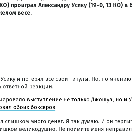
КО) проиграл Александру Усику (19-0, 13 КО) в
желом весе.
сику и потерял все свои титулы. Но, по мнению 
а ответной реакции.
чаровало выступление не только Джошуа, но и У
вал обоих боксеров
л слишком много денег. Я так думаю. И он терп
лишком великодушно. Не поймите меня неправильн