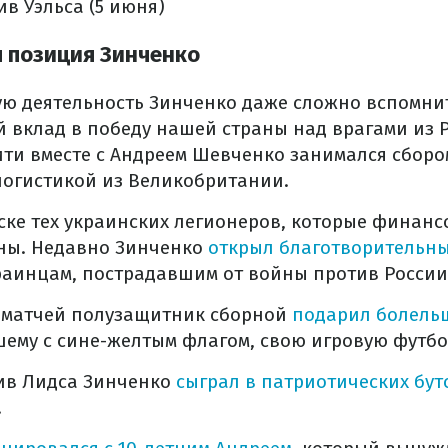
в Уэльса (5 июня)
 позиция Зинченко
ю деятельность Зинченко даже сложно вспомнит
 вклад в победу нашей страны над врагами из 
ти вместе с Андреем Шевченко занимался сборо
логистикой из Великобритании.
ске тех украинских легионеров, которые финан
ны. Недавно Зинченко
открыл благотворительн
аинцам, пострадавшим от войны против России
з матчей полузащитник сборной
подарил болель
ему с сине-желтым флагом, свою игровую футбо
тив Лидса Зинченко
сыграл в патриотических бут
.