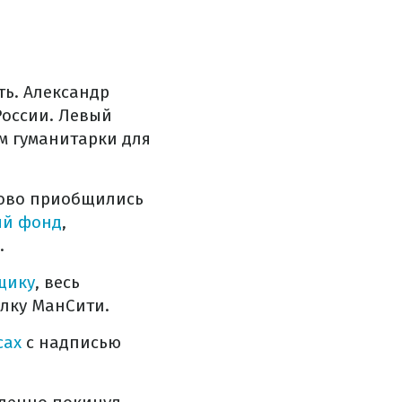
ь. Александр
России. Левый
м гуманитарки для
сово приобщились
ый фонд
,
.
щику
, весь
лку МанСити.
сах
с надписью