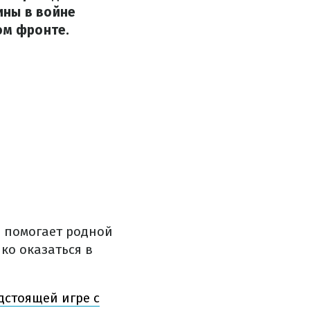
ины в войне
ом фронте.
о помогает родной
ко оказаться в
дстоящей игре с