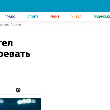
ПРАВО
СПОРТ
FIGHT
УЧЕБА
ЛАЙФХАК
 против России
тел
оевать