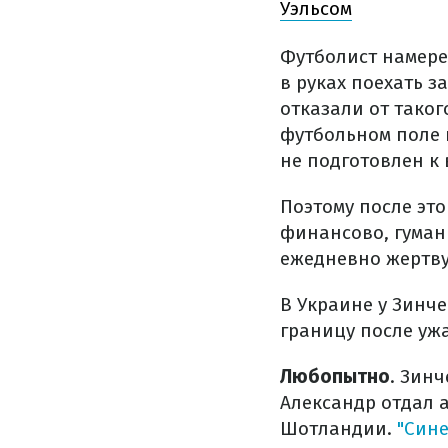
Уэльсом
Футболист намере
в руках поехать 
отказали от таког
футбольном поле 
не подготовлен к
Поэтому после это
финансово, гуман
ежедневно жертв
В Украине у Зинче
границу после ужа
Любопытно
. Зин
Александр отдал а
Шотландии.
"Син