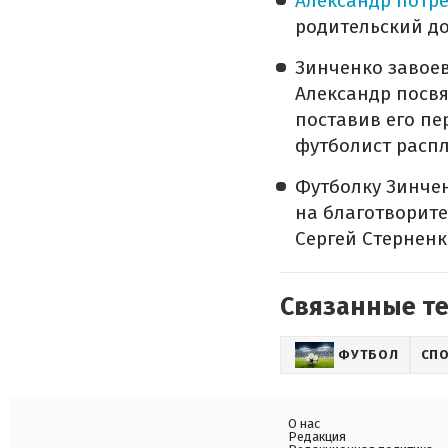
Александр потре
родительский до
Зинченко завоев
Александр посвя
поставив его пе
футболист распл
Футболку Зинчен
на благотворите
Сергей Стерненк
Связанные т
ФУТБОЛ
СП
О нас
Редакция