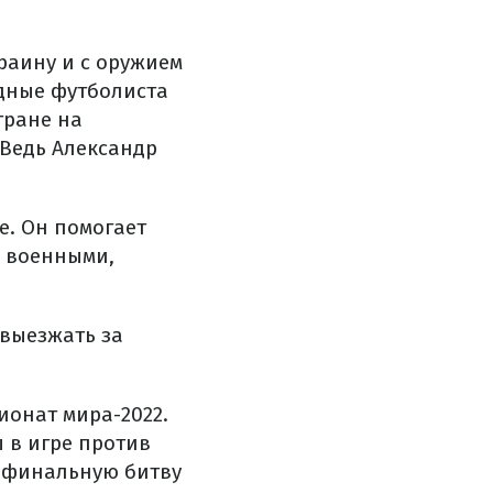
раину и с оружием
одные футболиста
тране на
Ведь Александр
е. Он помогает
и военными,
 выезжать за
ионат мира-2022.
ы в игре против
в финальную битву