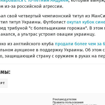
нировался с 10-летним Андреем
, который вынуж
м из-за российской агрессии.
ал свой четвертый чемпионский титул из МанСи
тил титул Украины. Футболист
окутал кубок син
ред трибуной "с болельщиками горожан". В этом
акался, а ультрас устроил овации украинцу.
ко из английского клуба
продали более чем за 
льном аукционе в поддержку Украины. Об этом 
о, защищающий страну с оружием в руках на пе
емы:
ОРТ
Рекламодателям
Правила пользования