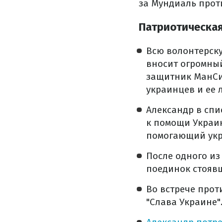
за Мундиаль проти
Патриотическая
Всю волонтерску
вносит огромный
защитник МанСи
украинцев и ее 
Александр в спи
к помощи Украи
помогающий укр
После одного и
поединок стоявш
Во встрече про
"Слава Украине"