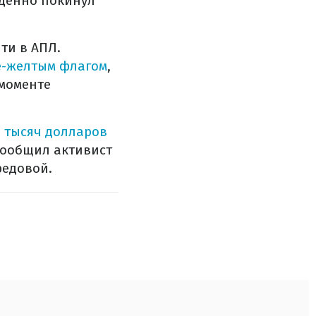
денно покинул
ти в АПЛ.
е-желтым флагом
,
 моменте
6 тысяч долларов
сообщил активист
редовой.