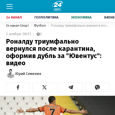
24 КАНАЛ
ГЕОПОЛИТИКА
ЭКОНОМИКА
БИЗНЕ
24 канал Спорт
Футбол
Роналду триумфально вернулся после карантина, оформив дубль за "Ювентус": видео
2 ноября,
08:51
2
Роналду триумфально
вернулся после карантина,
оформив дубль за "Ювентус":
видео
Юрий Семенюк