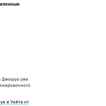
усиленным
и Джошуа уже
ренировочного
уа и Уайта от