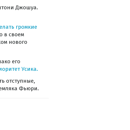
нтони Джошуа.
елать громкие
о в своем
ком нового
нако его
иоритет Усика.
ть отступные,
земляка Фьюри.