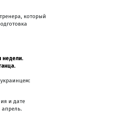
тренера, который
подготовка
 недели.
танца.
 украинцем:
ия и дате
 апрель.