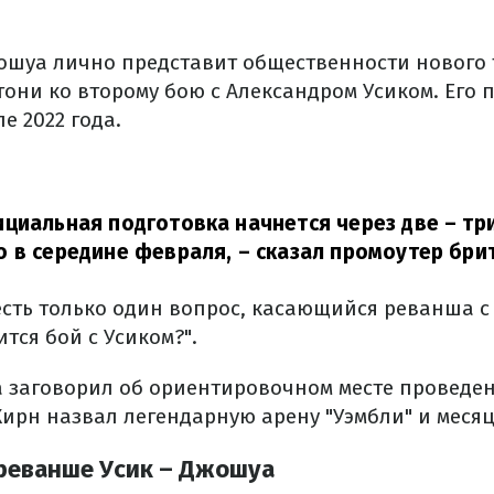
жошуа лично представит общественности нового 
тони ко второму бою с Александром Усиком. Его 
е 2022 года.
циальная подготовка начнется через две – три
 в середине февраля,
– сказал промоутер бри
есть только один вопрос, касающийся реванша с
ится бой с Усиком?".
заговорил об ориентировочном месте проведен
Хирн назвал легендарную арену "Уэмбли" и месяц
 реванше Усик – Джошуа