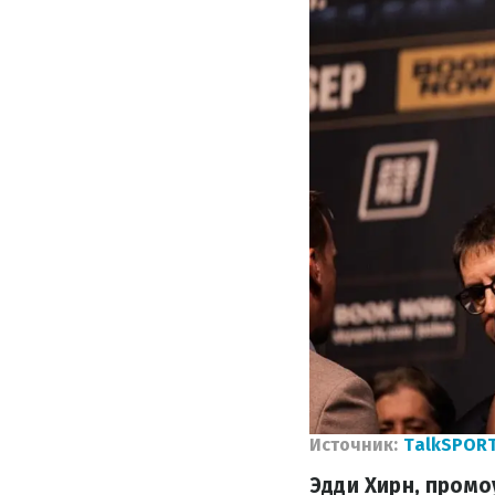
Источник:
TalkSPOR
Эдди Хирн, промо