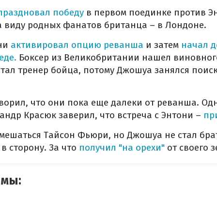
праздновал победу
в первом поединке против Э
а виду родных фанатов британца – в Лондоне.
они
активировал опцию реванша
и затем
начал д
еде.
Боксер из Великобритании нашел виновног
тал тренер бойца, потому Джошуа занялся поис
ворил, что они пока еще далеки от реванша. Од
андр Красюк заверил, что встреча с Энтони –
пр
 вмешаться Тайсон Фьюри, но Джошуа не стал бра
 в сторону. За что
получил "на орехи"
от своего 
емы: