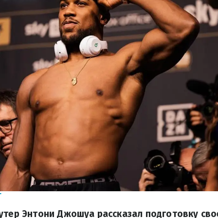
T
утер Энтони Джошуа рассказал подготовку сво