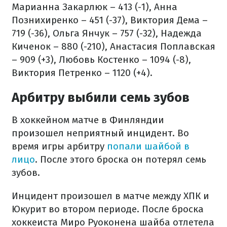
Марианна Закарлюк – 413 (-1), Анна
Познихиренко – 451 (-37), Виктория Дема –
719 (-36), Ольга Янчук – 757 (-32), Надежда
Киченок – 880 (-210), Анастасия Поплавская
– 909 (+3), Любовь Костенко – 1094 (-8),
Виктория Петренко – 1120 (+4).
Арбитру выбили семь зубов
В хоккейном матче в Финляндии
произошел неприятный инцидент. Во
время игры арбитру
попали шайбой в
лицо
. После этого броска он потерял семь
зубов.
Инцидент произошел в матче между ХПК и
Юкурит во втором периоде. После броска
хоккеиста Миро Руоконена шайба отлетела