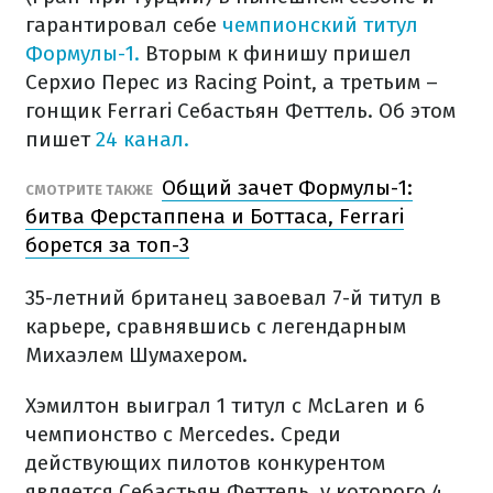
гарантировал себе
чемпионский титул
Формулы-1.
Вторым к финишу пришел
Серхио Перес из Racing Point, а третьим –
гонщик Ferrari Себастьян Феттель. Об этом
пишет
24 канал.
Общий зачет Формулы-1:
СМОТРИТЕ ТАКЖЕ
битва Ферстаппена и Боттаса, Ferrari
борется за топ-3
35-летний британец завоевал 7-й титул в
карьере, сравнявшись с легендарным
Михаэлем Шумахером.
Хэмилтон выиграл 1 титул с McLaren и 6
чемпионство с Mercedes. Среди
действующих пилотов конкурентом
является Себастьян Феттель, у которого 4