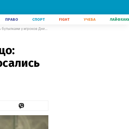
ПРАВО
СПОРТ
FIGHT
УЧЕБА
ЛАЙФХАК
Греческие фаны все на одно лицо: болельщики Панатинаикоса бросались бутылками у игроков Днепра-1
цо:
осались