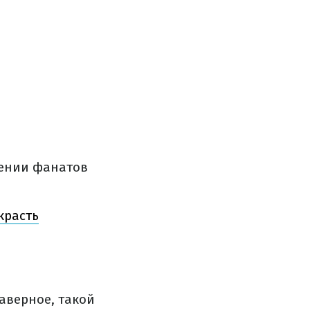
дении фанатов
красть
аверное, такой