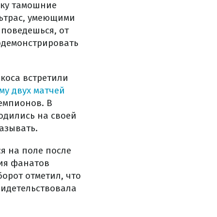
ьку тамошние
льтрас, умеющими
 поведешься, от
родемонстрировать
коса встретили
му двух матчей
емпионов. В
одились на своей
азывать.
я на поле после
вия фанатов
орот отметил, что
видетельствовала