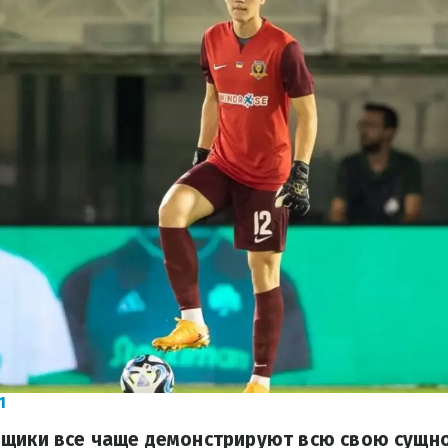
1
ьщики все чаще демонстрируют всю свою сущн