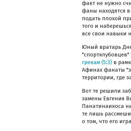
факт не нужно сч
фаны находятся в
подать плохой при
того и наберешьс
все свои навыки 
Юный вратарь Дне
"спортклубовцев" 
грекам (5:3)
в рамк
Афинах фанаты "з
территории, где з
Вот те решили за
замены Евгения В
Панатинаикоса ни
те лишь рассмеши
о том, что его иг