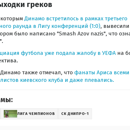
ыходки греков
с которым
Динамо встретилось в рамках третьего
го раунда в Лигу конференций (1:0)
, вывесили
тором было написано "Smash Azov nazis", что озн
".
оциация футбола уже подала жалобу в УЕФА
на б
ектива.
Динамо также отмечал, что
фанаты Ариса всеми
листов киевского клуба и даже плевались.
емы:
ЛИГА ЧЕМПИОНОВ
СК ДНИПРО-1