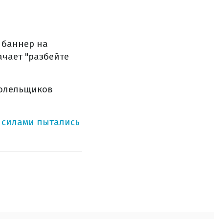
 баннер на
ачает "разбейте
олельщиков
 силами пытались