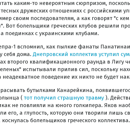
итать каким-то невероятным сюрпризом, поскол
 тесных дружеских отношениях с российскими у
мер своим последователям, а как говорят "с кем
я". Вот болельщики греческих клубов решили п
на поединках с украинскими клубами.
пра-1 вспомнил, как пылкие фанаты Панатинаи
у себя дома.
Днепровский коллектив уступил сум
ах второго квалификационного раунда в Лигу ч
еленых" испытывали прилив сил, поскольку нах
а неадекватное поведение их никто не будет нак
брасывать бутылками Канарейкина, появившегос
олынца (
тот получил страшную травму
). Дейст
как не повлияли на юного голкипера. Яков наоб
ли его, а глупость, которую они творили лишь с
ра коснулась болельщиков греческого коллектива.