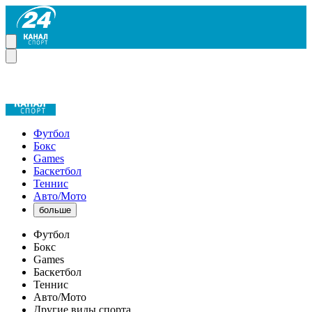
Футбол
Бокс
Games
Баскетбол
Теннис
Авто/Мото
больше
Футбол
Бокс
Games
Баскетбол
Теннис
Авто/Мото
Другие виды спорта