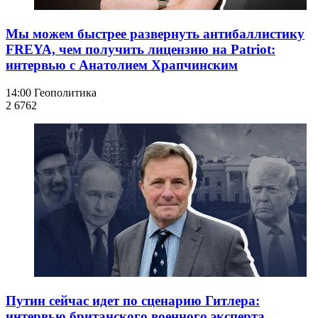
Мы можем быстрее развернуть антибаллистику
FREYA, чем получить лицензию на Patriot:
интервью с Анатолием Храпчинским
14:00
Геополитика
2 676
2
Путин сейчас идет по сценарию Гитлера:
интервью британского военного эксперта