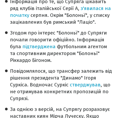
Інформація про те, що Супряга цікавить
ряд клубів італійської Серії А,
з'явилася на
початку
серпня. Окрім "Болоньї", у списку
зацікавлених був римський "Лаціо".
Згодом про інтерес "Болоньї" до Супряги
почали говорити офіційно. Інформація
була
підтверджена
футбольним агентом
та спортивним директором "Болоньї"
Ріккардо Бігоном.
Повідомлялося, що трансфер залежить від
рішення президента "Динамо" Ігоря
Суркіса. Водночас Суркіс
стверджував
, що
не отримував конкретних пропозицій по
Супрязі.
За однією з версій, на Супрягу розраховує
наставник киян Мірча Луческу. Якщо