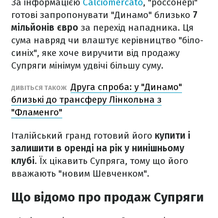
За інформацією
Calciomercato
, "россонері"
готові запропонувати "Динамо" близько
7
мільйонів євро
за перехід нападника. Ця
сума навряд чи влаштує керівництво "біло-
синіх", яке хоче виручити від продажу
Супряги мінімум удвічі більшу суму.
Друга спроба: у "Динамо"
ДИВІТЬСЯ ТАКОЖ
близькі до трансферу Лінкольна з
"Фламенго"
Італійський гранд готовий його
купити і
залишити в оренді на рік у нинішньому
клубі
. Їх цікавить Супряга, тому що його
вважають "новим Шевченком".
Що відомо про продаж Супряги