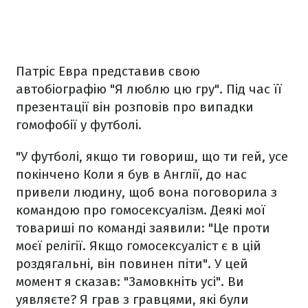
Патріс Евра представив свою
автобіографію "Я люблю цю гру". Під час її
презентації він розповів про випадки
гомофобії у футболі.
"У футболі, якщо ти говориш, що ти гей, усе
покінчено Коли я був в Англії, до нас
привели людину, щоб вона поговорила з
командою про гомосексуалізм. Деякі мої
товариші по команді заявили: "Це проти
моєї релігії. Якщо гомосексуаліст є в цій
роздягальні, він повинен піти". У цей
момент я сказав: "Замовкніть усі". Ви
уявляєте? Я грав з гравцями, які були