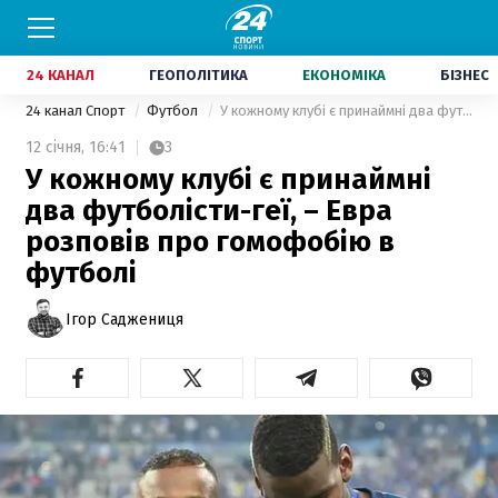
24 КАНАЛ
ГЕОПОЛІТИКА
ЕКОНОМІКА
БІЗНЕС
24 канал Спорт
Футбол
У кожному клубі є принаймні два футболісти-геї, – Евра розповів про гомофобію в футболі
12 січня,
16:41
3
У кожному клубі є принаймні
два футболісти-геї, – Евра
розповів про гомофобію в
футболі
Ігор Саджениця