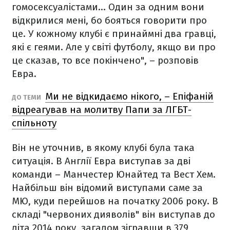
гомосексуалістами... Один за одним вони
відкрилися мені, бо бояться говорити про
це. У кожному клубі є принаймні два гравці,
які є геями. Але у світі футболу, якщо ви про
це сказав, то все покінчено", – розповів
Евра.
Ми не відкидаємо нікого, – Епіфаній
ДО ТЕМИ
відреагував на молитву Папи за ЛГБТ-
спільноту
Він не уточнив, в якому клубі була така
ситуація. В Англії Евра виступав за дві
команди – Манчестер Юнайтед та Вест Хем.
Найбільш він відомий виступами саме за
МЮ, куди перейшов на початку 2006 року. В
складі "червоних дияволів" він виступав до
літа 2014 року, загалом зігравши в 379