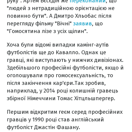
руку". Артем Бєсєдін же
переконаний
, що
"людей з нетрадиційною орієнтацією не
повинно бути". А Дмитро Хльобас після
перегляду фільму "Вічні"
заявив
, що
"Гомосятина лізе з усіх щілин".
Хоча були відомі випадки камінг-аутів
футболістів ще до Кавалло. Однак це
гравці, які виступають у нижчих дивізіонах.
Здебільшого професійні футболісти, якщо й
оголошували про гомосексуальність, то
після закінчення кар'єри.Так зробив,
наприклад, у 2014 році колишній гравець
збірної Німеччини Томас Хітцльшпергер.
Першим відкритим геєм серед професійних
гравців у 1990 році став англійський
футболіст Джастін Фашану.