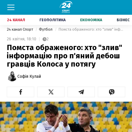
24 КАНАЛ
ГЕОПОЛІТИКА
ЕКОНОМІКА
БІЗНЕС
24 канал Спорт
Футбол
Помста ображеного: хто "злив" інформацію про п'яний дебош гравців Колоса у потягу
26 квітня,
18:10
2
Помста ображеного: хто "злив"
інформацію про п'яний дебош
гравців Колоса у потягу
Софія Кулай