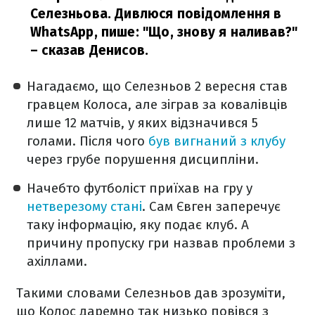
Селезньова. Дивлюся повідомлення в
WhatsApp, пише: "Що, знову я наливав?"
– сказав Денисов.
Нагадаємо, що Селезньов 2 вересня став
гравцем Колоса, але зіграв за ковалівців
лише 12 матчів, у яких відзначився 5
голами. Після чого
був вигнаний з клубу
через грубе порушення дисципліни.
Начебто футболіст приїхав на гру у
нетверезому стані
. Сам Євген заперечує
таку інформацію, яку подає клуб. А
причину пропуску гри назвав проблеми з
ахіллами.
Такими словами Селезньов дав зрозуміти,
що Колос даремно так низько повівся з