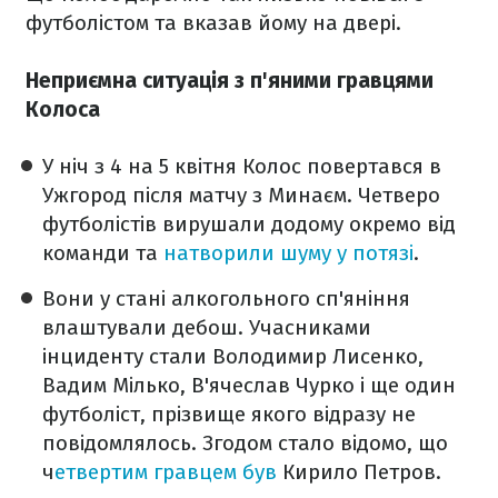
футболістом та вказав йому на двері.
Неприємна ситуація з п'яними гравцями
Колоса
У ніч з 4 на 5 квітня Колос повертався в
Ужгород після матчу з Минаєм. Четверо
футболістів вирушали додому окремо від
команди та
натворили шуму у потязі
.
Вони у стані алкогольного сп'яніння
влаштували дебош. Учасниками
інциденту стали Володимир Лисенко,
Вадим Мілько, В'ячеслав Чурко і ще один
футболіст, прізвище якого відразу не
повідомлялось. Згодом стало відомо, що
ч
етвертим гравцем був
Кирило Петров.