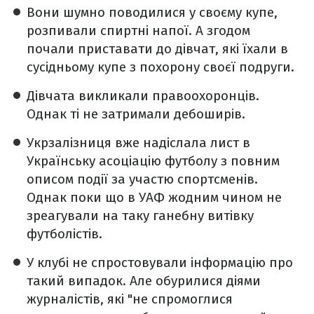
Вони шумно поводилися у своєму купе,
розпивали спиртні напої. А згодом
почали приставати до дівчат, які їхали в
сусідньому купе з похорону своєї подруги.
Дівчата викликали правоохоронців.
Однак ті не затримали дебоширів.
Укрзалізниця вже надіслала лист в
Українську асоціацію футболу з повним
описом події за участю спортсменів.
Однак поки що в УАФ жодним чином не
зреагували на таку ганебну витівку
футболістів.
У клубі не
спростовували інформацію про
такий випадок. Але обурилися діями
журналістів, які "не спромоглися