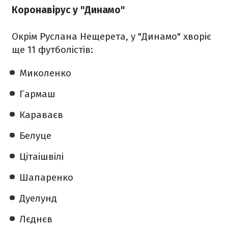
Коронавірус у "Динамо"
Окрім Руслана Нещерета, у "Динамо" хворіє
ще 11 футболістів:
Миколенко
Гармаш
Караваєв
Белуце
Цітаішвілі
Шапаренко
Дуелунд
Лєднєв