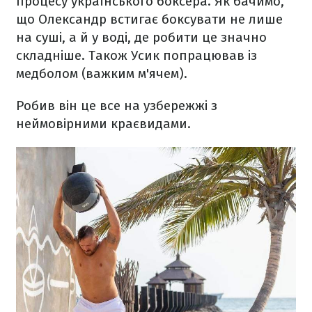
процесу українського боксера. Як бачимо,
що Олександр встигає боксувати не лише
на суші, а й у воді, де робити це значно
складніше. Також Усик попрацював із
медболом (важким м'ячем).
Робив він це все на узбережжі з
неймовірними краєвидами.