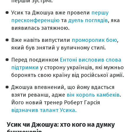
першій зустрічі.
Усик та Джошуа вже провели
першу
пресконференцію
та
дуель поглядів
, яка
виявилась затяжною.
Вже навіть випустили
проморолик бою
,
який був знятий у вуличному стилі.
Перед поєдинком
Ентоні висловив слова
підтримки
у сторону українців, які мужньо
боронять свою країну від російської армії.
Джошуа впевнений, що йому вдасться
взяти реванш, адже
він король камбеків
.
Його новий тренер Роберт Гарсія
відзначив талант Усика.
Усик чи Джошуа: хто кого на думку