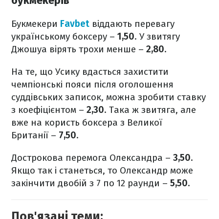
букмекерів
Букмекери
Favbet
віддають перевагу
українському боксеру –
1,50
. У звитягу
Джошуа вірять трохи менше –
2,80
.
На те, що Усику вдасться захистити
чемпіонські пояси після оголошення
суддівських записок, можна зробити ставку
з коефіцієнтом –
2,30
. Така ж звитяга, але
вже на користь боксера з Великої
Британії –
7,50
.
Дострокова перемога Олександра –
3,50
.
Якщо так і станеться, то Олександр може
закінчити двобій з 7 по 12 раунди –
5,50
.
Пов'язані теми: