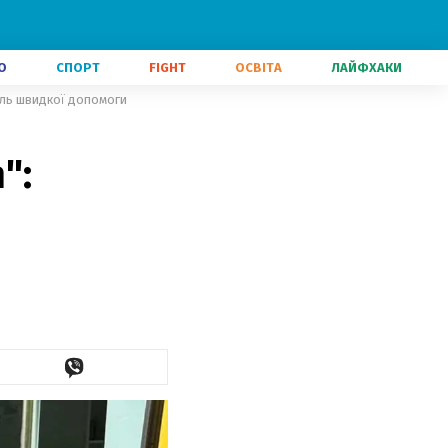
О
СПОРТ
FIGHT
ОСВІТА
ЛАЙФХАКИ
іль швидкої допомоги
":