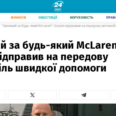
ФІНАНСИ
ІНВЕСТИЦІЇ
НЕРУХОМІСТЬ
ПРАВ
"Цінніший за будь-який McLaren": Зозуля відправив на передову автомоб
й за будь-який McLaren
ідправив на передову
іль швидкої допомоги