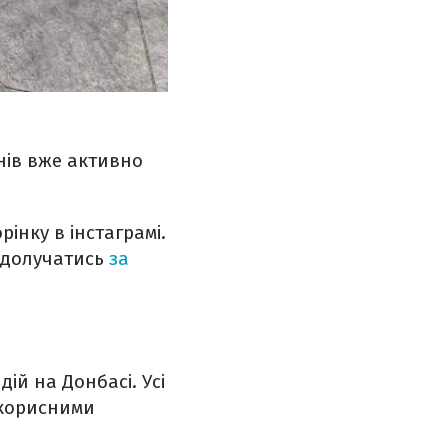
нів вже активно
інку в інстаграмі.
 долучатись
за
ій на Донбасі. Усі
 корисними