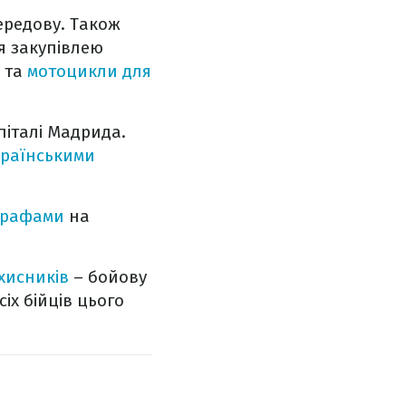
ередову. Також
я закупівлею
та
мотоцикли для
піталі Мадрида.
українськими
ографами
на
хисників
– бойову
іх бійців цього