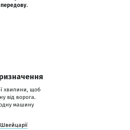
 передову.
 призначення
ої хвилини, щоб
у від ворога.
 одну машину
 Швейцарії