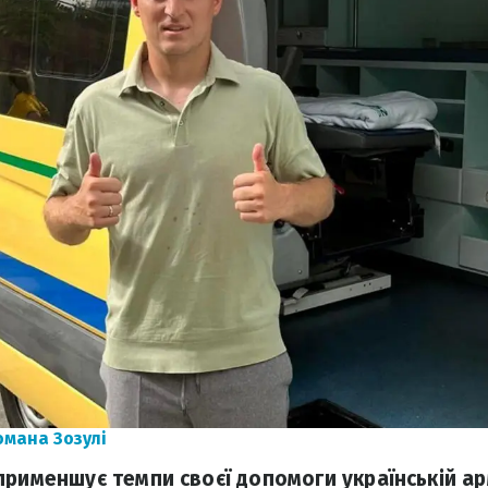
омана Зозулі
применшує темпи своєї допомоги українській ар