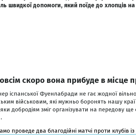
ль швидкої допомоги, який поїде до хлопців на
зовсім скоро вона прибуде в місце
нер іспанської Фуенлабради не гає жодної вільн
ьким військовим, які мужньо боронять нашу країн
яки добродіям зміг організувати на передову ще
.
амо проведе два благодійні матчі проти клубів із