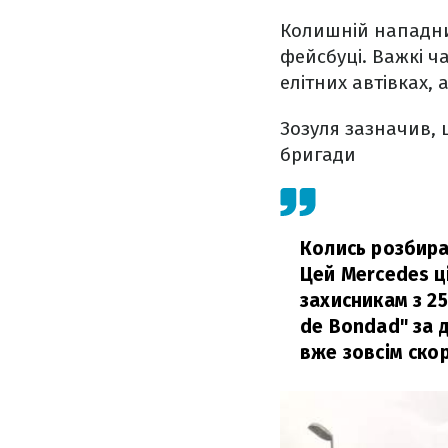
Колишній нападник
фейсбуці. Важкі ч
елітних автівках, 
Зозуля зазначив, 
бригади
Колись розбира
Цей Mercedes ц
захисникам з 2
de Bondad" за 
вже зовсім ско