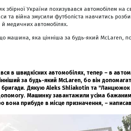
 збірної України похизувався автомобілем на сво
аси та війна змусили футболіста навчитись розб
а й медичних автомобілях.
що машина, яка цінніша за будь-який McLaren, пої
вся в швидкісних автомобілях, тепер – в автом
інніший за будь-який McLaren, бо він допомаг
5 бригади. Дякую Aleks Shliakotin та "Ланцюжок
допомогу. Машинку завантажили усіма бажаним
ро вона прибуде в місце призначення,
– написав