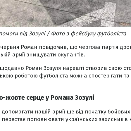
помоги від Зозулі / Фото з фейсбуку футболіста
 червня Роман повідомив, що чергова партія дро
ькій армії знищувати окупантів.
щодавно Роман Зозуля нарешті створив свою стор
ською роботою футболіста можна спостерігати та
о-жовте серце у Романа Зозулі
 допомагати нашій армії ще від початку бойових д
е перестає поповнювати українських захисників