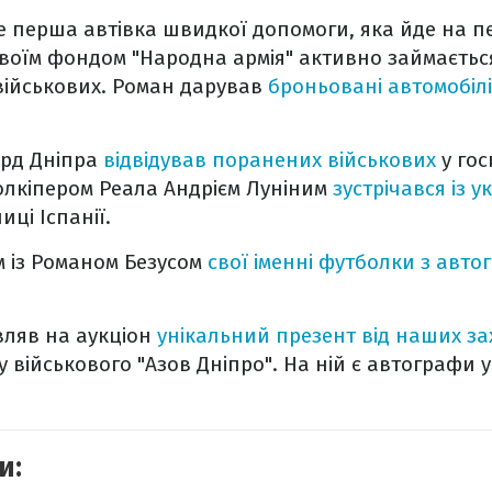
е перша автівка швидкої допомоги, яка йде на п
 своїм фондом "Народна армія" активно займаєтьс
військових. Роман дарував
броньовані автомобілі
рд Дніпра
відвідував поранених військових
у гос
голкіпером Реала Андрієм Луніним
зустрічався із 
иці Іспанії.
 із Романом Безусом
свої іменні футболки з авт
вляв на аукціон
унікальний презент від наших за
 військового "Азов Дніпро". На ній є автографи ус
и: