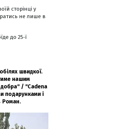
їй сторінці у
иратись не лише в
де до 25-ї
обілях швидкої.
атиме нашим
 добра" / "Cadena
и подарунками і
 Роман.