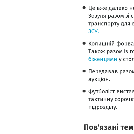
Це вже далеко н
Зозуля разом зі
транспорту для 
ЗСУ.
Колишній форва
Також разом із 
біженцями
у стол
Передавав разом
аукціон.
Футболіст виста
тактичну сорочку
підрозділу.
Пов'язані тем