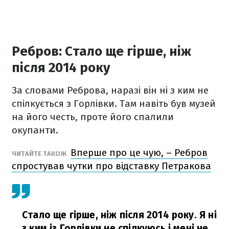
Ребров: Стало ще гірше, ніж
після 2014 року
За словами Реброва, наразі він ні з ким не
спілкується з Горлівки. Там навіть був музей
на його честь, проте його спалили
окупанти.
Вперше про це чую, – Ребров
ЧИТАЙТЕ ТАКОЖ
спростував чутки про відставку Петракова
Стало ще гірше, ніж після 2014 року. Я ні
з ким із Горлівки не спілкуюсь і мені не