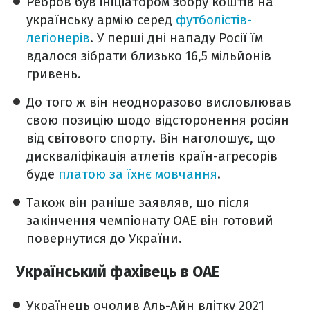
Ребров був ініціатором збору коштів на
українську армію серед
футболістів-
легіонерів
. У перші дні нападу Росії їм
вдалося зібрати близько 16,5 мільйонів
гривень.
До того ж він неодноразово висловлював
свою позицію щодо відсторонення росіян
від світового спорту. Він наголошує, що
дискваліфікація атлетів країн-агресорів
буде
платою за їхнє мовчання
.
Також він раніше заявляв, що після
закінчення чемпіонату ОАЕ він готовий
повернутися до України.
Український фахівець в ОАЕ
Українець очолив Аль-Айн влітку 2021