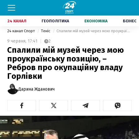
24 КАНАЛ
ГЕОПОЛІТИКА
ЕКОНОМІКА
БІЗНЕС
24 канал Спорт
Теніс
Спалили мій музей через мою проукраїнську позицію, – Ребров про окупаційну владу Горлівки
9 червня,
17:41
2
Спалили мій музей через мою
проукраїнську позицію, –
Ребров про окупаційну владу
Горлівки
Дарина Жданович