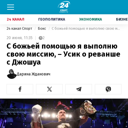
24 КАНАЛ
ГЕОПОЛИТИКА
ЭКОНОМИКА
БИЗНЕ
24 канал Спорт
Бокс
С божьей помощью я выполню свою миссию, – Усик о реванше с Джошуа
20 июня,
11:35
2
С божьей помощью я выполню
свою миссию, – Усик о реванше
с Джошуа
Дарина Жданович