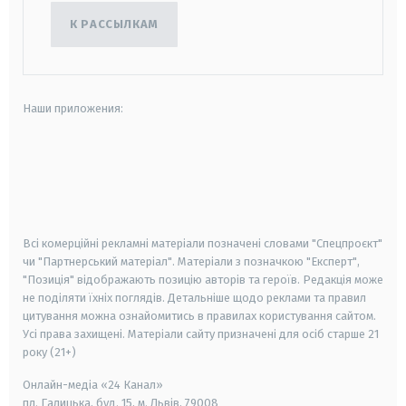
К РАССЫЛКАМ
Наши приложения:
android
apple
smart tv
samsung smart tv
Всі комерційні рекламні матеріали позначені словами "Спецпроєкт"
чи "Партнерський матеріал". Матеріали з позначкою "Експерт",
"Позиція" відображають позицію авторів та героїв. Редакція може
не поділяти їхніх поглядів. Детальніше щодо реклами та правил
цитування можна ознайомитись в правилах користування сайтом.
Усі права захищені.
Матеріали сайту призначені для осіб старше
21
року (21+)
Онлайн-медіа «24 Канал»
пл. Галицька, буд. 15, м. Львів, 79008