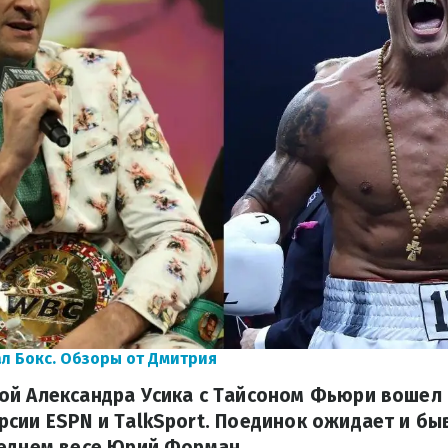
л Бокс. Обзоры от Дмитрия
ой Александра Усика с Тайсоном Фьюри вошел 
сии ESPN и TalkSport. Поединок ожидает и б
реднем весе Юрий Форман.