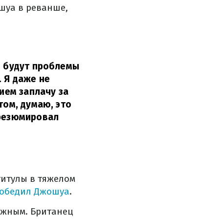
шуа в реванше,
о будут проблемы
 Я даже не
вием заплачу за
том, думаю, это
резюмировал
титулы в тяжелом
обедил Джошуа
.
ижным. Британец