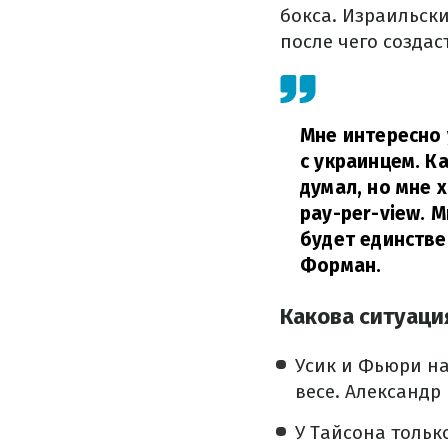
бокса. Израильск
после чего созда
Мне интересно 
с украинцем. К
думал, но мне 
pay-per-view. 
будет единстве
Форман.
Какова ситуаци
Усик и Фьюри н
весе. Александр
У Тайсона тольк