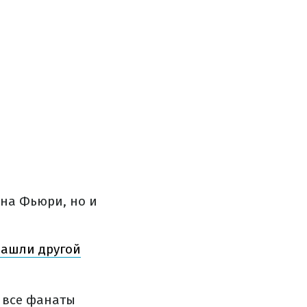
она Фьюри, но и
нашли другой
т все фанаты