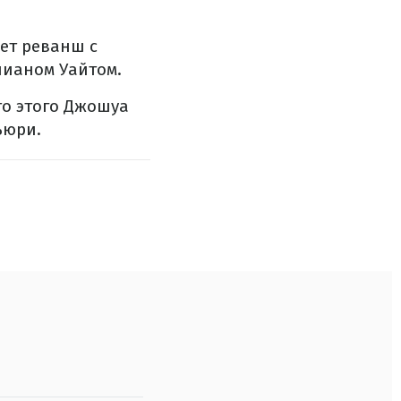
ет реванш с
лианом Уайтом.
то этого Джошуа
ьюри.