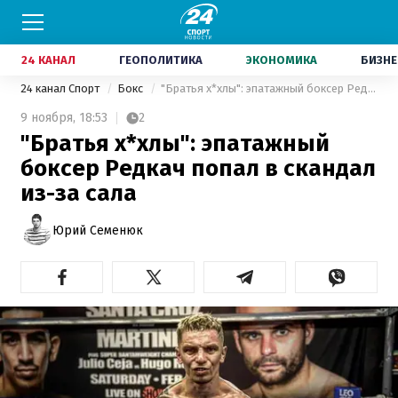
24 КАНАЛ
ГЕОПОЛИТИКА
ЭКОНОМИКА
БИЗНЕ
24 канал Спорт
Бокс
"Братья х*хлы": эпатажный боксер Редкач попал в скандал из-за сала
9 ноября,
18:53
2
"Братья х*хлы": эпатажный
боксер Редкач попал в скандал
из-за сала
Юрий Семенюк