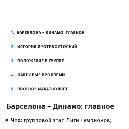
1
БАРСЕЛОНА – ДИНАМО: ГЛАВНОЕ
2
ИСТОРИЯ ПРОТИВОСТОЯНИЙ
3
ПОЛОЖЕНИЕ В ГРУППЕ
4
КАДРОВЫЕ ПРОБЛЕМЫ
5
ПРОГНОЗ MARATHONBET
Барселона – Динамо: главное
Что:
групповой этап Лиги чемпионов;