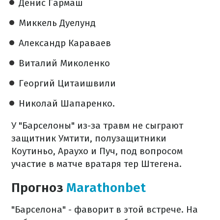
Денис Гармаш
Миккель Дуелунд
Александр Караваев
Виталий Миколенко
Георгий Цитаишвили
Николай Шапаренко.
У "Барселоны" из-за травм не сыграют
защитник Умтити, полузащитники
Коутиньо, Араухо и Пуч, под вопросом
участие в матче вратаря тер Штегена.
Прогноз
Marathonbet
"Барселона" - фаворит в этой встрече. На