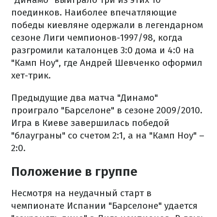
поединков. Наиболее впечатляющие
победы киевляне одержали в легендарном
сезоне Лиги чемпионов-1997/98, когда
разгромили каталонцев 3:0 дома и 4:0 на
"Камп Ноу", где Андрей Шевченко оформил
хет-трик.
Предыдущие два матча "Динамо"
проиграло "Барселоне" в сезоне 2009/2010.
Игра в Киеве завершилась победой
"блауграны" со счетом 2:1, а на "Камп Ноу" –
2:0.
Положение в группе
Несмотря на неудачный старт в
чемпионате Испании "Барселоне" удается