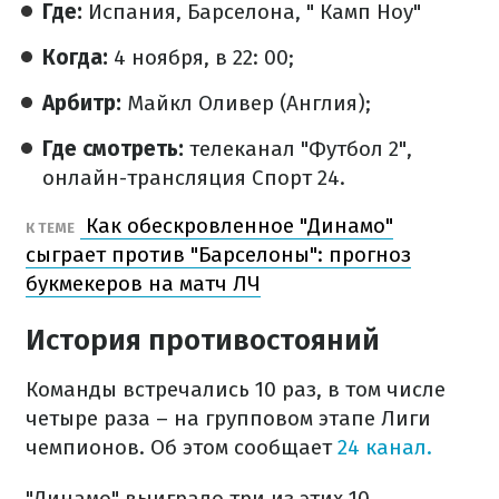
Где:
Испания, Барселона, " Камп Ноу"
Когда:
4 ноября, в 22: 00;
Арбитр:
Майкл Оливер (Англия);
Где смотреть:
телеканал "Футбол 2",
онлайн-трансляция Спорт 24.
Как обескровленное "Динамо"
К ТЕМЕ
сыграет против "Барселоны": прогноз
букмекеров на матч ЛЧ
История противостояний
Команды встречались 10 раз, в том числе
четыре раза – на групповом этапе Лиги
чемпионов. Об этом сообщает
24 канал.
"Динамо" выиграло три из этих 10