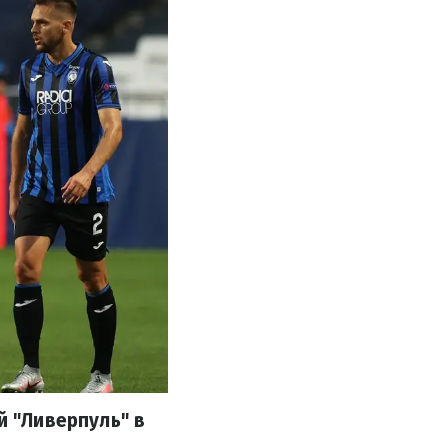
й "Ливерпуль" в