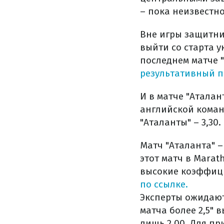
– пока неизвестно
Вне игры защитник
выйти со старта у
последнем матче 
результативный па
И в матче "Атала
английской коман
"Аталанты" – 3,30.
Матч "Аталанта" –
этот матч в Marat
высокие коэффици
по ссылке.
Эксперты ожидают,
матча более 2,5" 
лишь 2,00. Для при