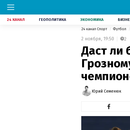
24 КАНАЛ
ГЕОПОЛИТИКА
ЭКОНОМИКА
БИЗНЕ
24 канал Спорт
Футбол
2 ноября,
19:50
2
Даст ли 
Грозном
чемпион
Юрий Семенюк