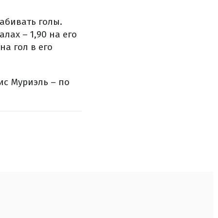
забивать голы.
лах – 1,90 на его
на гол в его
ис Муриэль – по