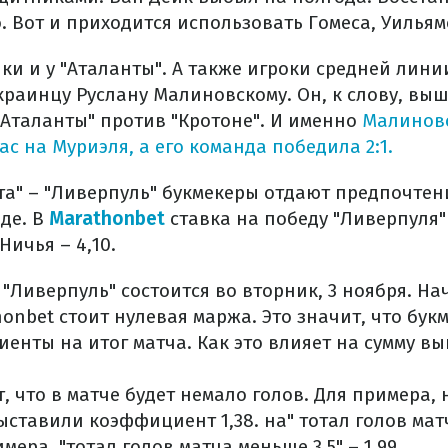
. Вот и приходится использовать Гомеса, Уилья
и и у "Аталанты". А также игроки средней лини
краинцу Руслану Малиновскому. Он, к слову, выш
"Аталанты" против "Кротоне". И именно
Малинов
с на Муриэля, а его команда победила 2:1.
нта" – "Ливерпуль" букмекеры отдают предпочте
де. В
Marathonbet
ставка на победу "Ливерпуля" 
 Ничья – 4,10.
 "Ливерпуль" состоится во вторник, 3 ноября. Нач
honbet стоит нулевая маржа. Это значит, что бу
енты на итог матча. Как это влияет на сумму в
 что в матче будет немало голов. Для примера, 
выставили коэффициент 1,38. на" тотал голов матч
мера, "тотал голов матча меньше 3,5" – 1,99.