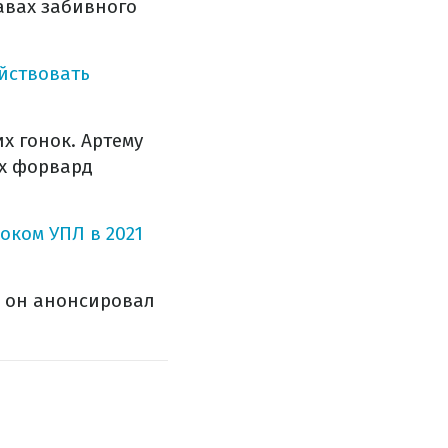
авах забивного
йствовать
х гонок. Артему
ах форвард
оком УПЛ в 2021
е он анонсировал