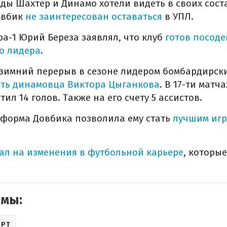
ды Шахтер и Динамо хотели видеть в своих сост
овбик
не заинтересован оставаться
в УПЛ.
а-1 Юрий Береза ​​заявлял, что клуб
готов посоде
о лидера
.
зимний перерыв в сезоне лидером бомбардирски
ить динамовца Виктора Цыганкова
. В 17-ти матч
ил 14 голов. Также на его счету 5 ассистов.
форма Довбика позволила ему стать
лучшим игр
ал на изменения в футбольной карьере
, которы
емы:
ОРТ