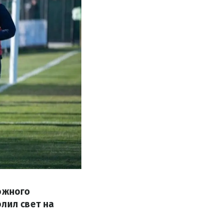
можного
лил свет на