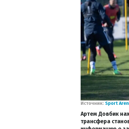
Источник:
Sport Are
Артем Довбик нах
трансфера станов
информацию о за