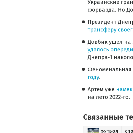
Украинские гран
форварда. Но Д
Президент Днепр
трансферу своег
Довбик ушел на 
удалось оперед
Днепра-1 наколот
Феноменальная 
году
.
Артем уже
намек
на лето 2022-го.
Связанные т
ФУТБОЛ
СП