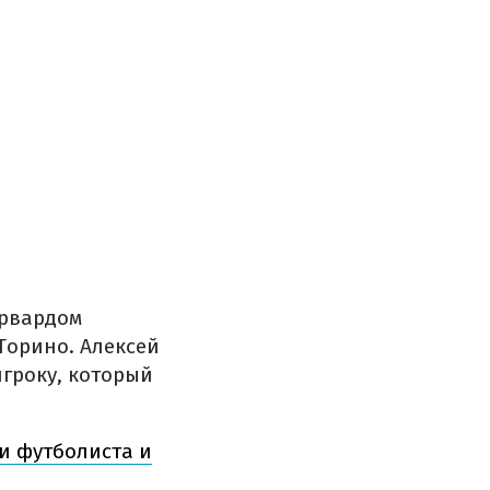
орвардом
Торино. Алексей
игроку, который
и футболиста и