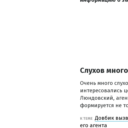
Слухов много
Очень много слух
интересовались це
Люндовский, агент
формируется не то
Довбик вызв
К ТЕМЕ
его агента